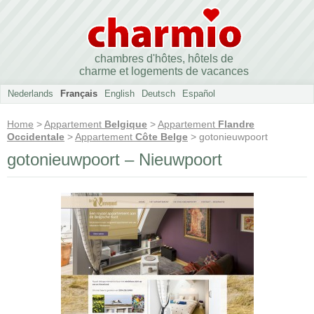
chambres d'hôtes, hôtels de
charme et logements de vacances
Nederlands
Français
English
Deutsch
Español
Home
>
Appartement
Belgique
>
Appartement
Flandre
Occidentale
>
Appartement
Côte Belge
> gotonieuwpoort
gotonieuwpoort – Nieuwpoort