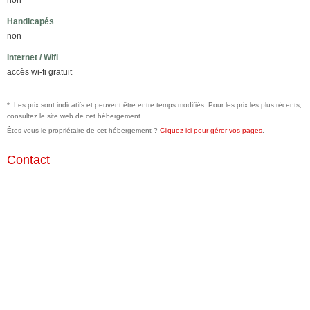
non
Handicapés
non
Internet / Wifi
accès wi-fi gratuit
*: Les prix sont indicatifs et peuvent être entre temps modifiés. Pour les prix les plus récents,
consultez le site web de cet hébergement.
Êtes-vous le propriétaire de cet hébergement ?
Cliquez ici pour gérer vos pages
.
Contact