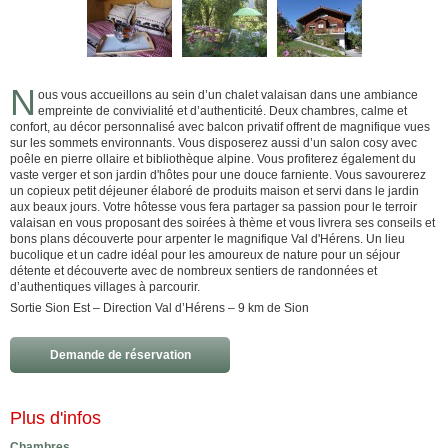
N
ous vous accueillons au sein d’un chalet valaisan dans une ambiance
empreinte de convivialité et d’authenticité. Deux chambres, calme et
confort, au décor personnalisé avec balcon privatif offrent de magnifique vues
sur les sommets environnants. Vous disposerez aussi d’un salon cosy avec
poêle en pierre ollaire et bibliothèque alpine. Vous profiterez également du
vaste verger et son jardin d'hôtes pour une douce farniente. Vous savourerez
un copieux petit déjeuner élaboré de produits maison et servi dans le jardin
aux beaux jours. Votre hôtesse vous fera partager sa passion pour le terroir
valaisan en vous proposant des soirées à thème et vous livrera ses conseils et
bons plans découverte pour arpenter le magnifique Val d'Hérens. Un lieu
bucolique et un cadre idéal pour les amoureux de nature pour un séjour
détente et découverte avec de nombreux sentiers de randonnées et
d’authentiques villages à parcourir.
Sortie Sion Est – Direction Val d’Hérens – 9 km de Sion
Demande de réservation
Plus d'infos
Chambres