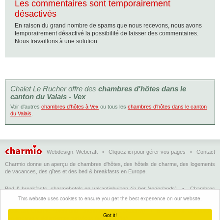
Les commentaires sont temporairement
désactivés
En raison du grand nombre de spams que nous recevons, nous avons
temporairement désactivé la possibilité de laisser des commentaires.
Nous travaillons à une solution.
Chalet Le Rucher offre des
chambres d'hôtes dans le
canton du Valais - Vex
Voir d'autres
chambres d'hôtes à Vex
ou tous les
chambres d'hôtes dans le canton
du Valais
.
Webdesign:
Webcraft
•
Cliquez ici pour gérer vos pages
•
Contact
Charmio donne un aperçu de chambres d'hôtes, des hôtels de charme, des logements
de vacances, des gîtes et des bed & breakfasts en Europe.
Bed & breakfasts, charmehotels en vakantiehuizen
(in het Nederlands)
•
Chambres
d'hôtes, hôtels de charme et logements de vacances
(en français)
•
Bed &
This website uses cookies to ensure you get the best experience on our website.
breakfasts, charming hotels and holiday accommodations
(in English)
•
Bed &
Breakfast, Charme-Hotels und Ferienhäuser
(auf Deutsch)
•
Bed & breakfast, hoteles
Got it!
con encanto y alojamientos turísticos
(en Enspañol)