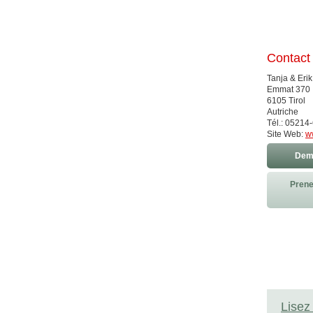
Contact
Tanja & Eri
Emmat 370
6105 Tirol
Autriche
Tél.: 05214
Site Web:
w
Dema
Prene
Lisez 