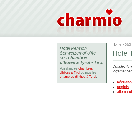
Home
>
B&B
Hotel Pension
Hotel 
Schweizerhof offre
des
chambres
d'hôtes à Tyrol - Tirol
Désolé, il n
Voir d'autres
chambres
logement en 
d'hôtes à Tirol
ou tous les
:
chambres d'hôtes à Tyrol
.
néerland
anglais
allemand