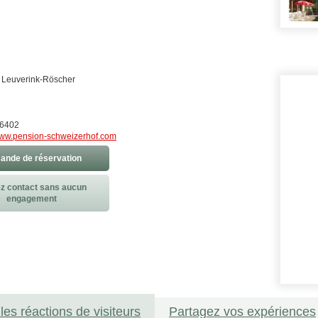
k Leuverink-Röscher
-6402
ww.pension-schweizerhof.com
nde de réservation
z contact sans aucun
engagement
les réactions de visiteurs
Partagez vos expériences