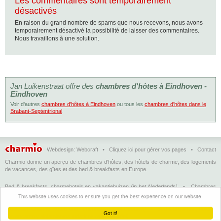
Les commentaires sont temporairement
désactivés
En raison du grand nombre de spams que nous recevons, nous avons
temporairement désactivé la possibilité de laisser des commentaires.
Nous travaillons à une solution.
Jan Luikenstraat offre des
chambres d'hôtes à Eindhoven -
Eindhoven
Voir d'autres
chambres d'hôtes à Eindhoven
ou tous les
chambres d'hôtes dans le
Brabant-Septentrional
.
Webdesign:
Webcraft
•
Cliquez ici pour gérer vos pages
•
Contact
Charmio donne un aperçu de chambres d'hôtes, des hôtels de charme, des logements
de vacances, des gîtes et des bed & breakfasts en Europe.
Bed & breakfasts, charmehotels en vakantiehuizen
(in het Nederlands)
•
Chambres
d'hôtes, hôtels de charme et logements de vacances
(en français)
•
Bed &
This website uses cookies to ensure you get the best experience on our website.
breakfasts, charming hotels and holiday accommodations
(in English)
•
Bed &
Breakfast, Charme-Hotels und Ferienhäuser
(auf Deutsch)
•
Bed & breakfast, hoteles
Got it!
con encanto y alojamientos turísticos
(en Enspañol)