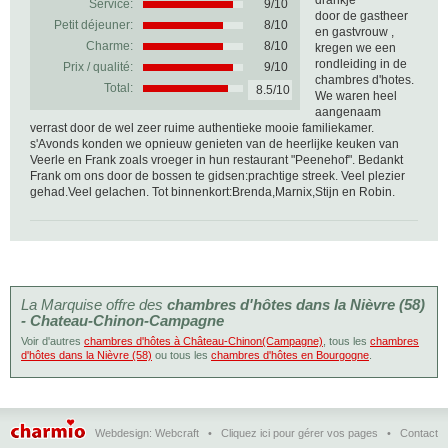
drankje
Service:
9/10
door de gastheer
Petit déjeuner:
8/10
en gastvrouw ,
Charme:
8/10
kregen we een
rondleiding in de
Prix / qualité:
9/10
chambres d'hotes.
Total:
8.5/10
We waren heel
aangenaam
verrast door de wel zeer ruime authentieke mooie familiekamer.
s'Avonds konden we opnieuw genieten van de heerlijke keuken van
Veerle en Frank zoals vroeger in hun restaurant "Peenehof". Bedankt
Frank om ons door de bossen te gidsen:prachtige streek. Veel plezier
gehad.Veel gelachen. Tot binnenkort:Brenda,Marnix,Stijn en Robin.
La Marquise offre des
chambres d'hôtes dans la Nièvre (58)
- Chateau-Chinon-Campagne
Voir d'autres
chambres d'hôtes à Château-Chinon(Campagne)
, tous les
chambres
d'hôtes dans la Nièvre (58)
ou tous les
chambres d'hôtes en Bourgogne
.
Webdesign:
Webcraft
•
Cliquez ici pour gérer vos pages
•
Contact