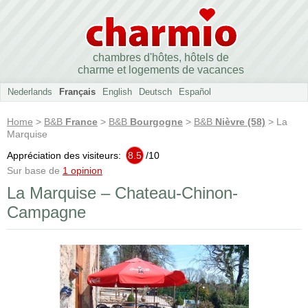
chambres d'hôtes, hôtels de
charme et logements de vacances
Nederlands
Français
English
Deutsch
Español
Home
>
B&B
France
>
B&B
Bourgogne
>
B&B
Nièvre (58)
> La
Marquise
Appréciation des visiteurs:
8.5
/
10
Sur base de
1 opinion
La Marquise – Chateau-Chinon-
Campagne