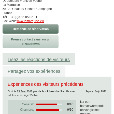
Dobbelaere Frank en Veerle
La Marquise
58120 Chateau-Chinon-Campagne
France
Tél.: +33(0)3 86 85 02 91
Site Web:
www.lamarquise.eu
Demande de réservation
Prenez contact sans aucun
engagement
Lisez les réactions de visiteurs
Partagez vos expériences
Expériences des visiteurs précédents
Ecrit le
13 July 2011
par
de bock brenda
(Famille avec
Séjour: July 2011
adolescents, âge 35-44)
Na een
Général:
8
/
10
hartverwarmende
Chambre:
9/10
ontvangst met