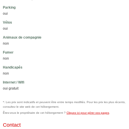
Parking
oui
Vélos
oui
Animaux de compagnie
non
Fumer
non
Handicapés
non
Internet / Wifi
oui gratuit
*: Les prix sont indicatifs et peuvent être entre temps modifiés. Pour les prix les plus récents,
consultez le site web de cet hébergement.
Êtes-vous le propriétaire de cet hébergement ?
Cliquez ici pour gérer vos pages
.
Contact