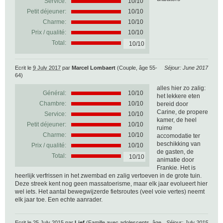
Service:
10/10
Petit déjeuner:
10/10
Charme:
10/10
Prix / qualité:
10/10
Total:
10/10
Ecrit le
9 July 2017
par
Marcel Lombaert
(Couple, âge 55-
Séjour: June 2017
64)
alles hier zo zalig:
Général:
10
/
10
het lekkere eten
Chambre:
10/10
bereid door
Carine, de propere
Service:
10/10
kamer, de heel
Petit déjeuner:
10/10
ruime
Charme:
10/10
accomodatie ter
beschikking van
Prix / qualité:
10/10
de gasten, de
Total:
10/10
animatie door
Frankie. Het is
heerlijk verfrissen in het zwembad en zalig vertoeven in de grote tuin.
Deze streek kent nog geen massatoerisme, maar elk jaar evolueert hier
wel iets. Het aantal bewegwijzerde fietsroutes (veel voie vertes) neemt
elk jaar toe. Een echte aanrader.
Ecrit le
25 July 2015
par
Lief
(Famille avec adolescents, âge
Séjour: July 2015