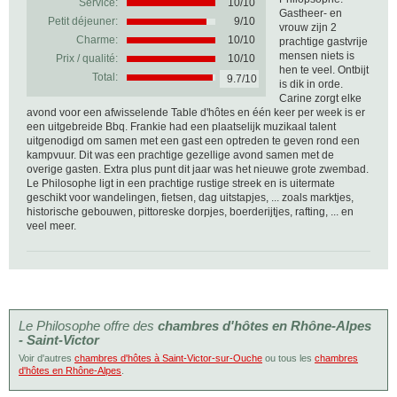
Service:
10/10
Gastheer- en
Petit déjeuner:
9/10
vrouw zijn 2
Charme:
10/10
prachtige gastvrije
mensen niets is
Prix / qualité:
10/10
hen te veel. Ontbijt
Total:
9.7/10
is dik in orde.
Carine zorgt elke
avond voor een afwisselende Table d'hôtes en één keer per week is er
een uitgebreide Bbq. Frankie had een plaatselijk muzikaal talent
uitgenodigd om samen met een gast een optreden te geven rond een
kampvuur. Dit was een prachtige gezellige avond samen met de
overige gasten. Extra plus punt dit jaar was het nieuwe grote zwembad.
Le Philosophe ligt in een prachtige rustige streek en is uitermate
geschikt voor wandelingen, fietsen, dag uitstapjes, ... zoals marktjes,
historische gebouwen, pittoreske dorpjes, boerderijtjes, rafting, ... en
veel meer.
Le Philosophe offre des
chambres d'hôtes en Rhône-Alpes
- Saint-Victor
Voir d'autres
chambres d'hôtes à Saint-Victor-sur-Ouche
ou tous les
chambres
d'hôtes en Rhône-Alpes
.