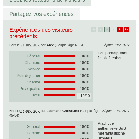
Partagez vos expériences
Expériences des visiteurs
1
2
précédents
Ecrit le
27 July 2017
par
Alex
(Couple, âge 45-54)
Séjour: June 2017
Een paradijs voor
Général:
10
/
10
fietsliefhebbers
Chambre:
10/10
Service:
10/10
Petit déjeuner:
10/10
Charme:
10/10
Prix / qualité:
10/10
Total:
10/10
Ecrit le
27 July 2017
par
Leemans Christiane
(Couple, âge
Séjour: June 2017
45-54)
Prachtige
Général:
10
/
10
authentieke B&B
Chambre:
10/10
met fantastische
uitbaters