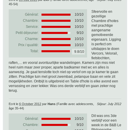
45-54)
Sfeervolle en
Général:
10
/
10
gezellige
Chambre:
10/10
Chambre d'hotes
met prachtige
Service:
10/10
aangename
Petit déjeuner:
9/10
gemotiveerde
Charme:
10/10
eigenaars. Ligging
is perfect om
Prix / qualité:
10/10
uitstapjes te doen
Total:
9.8/10
Vercors, Velorail,
fietstochten,
raften,.... en vooral avontuurlijke wandelingen. Kamers zijn mss niet
heel ruim maar zeer proper, aparte badkamer met wc en alles is
aanwezig. Je gaat tenslotte toch niet op verlof om op je kamer te gaan
zitten. Prachtige tuin met groot zwembad, petanque baan en vele zit
mogelijkheden. Ontbijt is uitgebreid en Table d'hote is elke avond een
verrassing en zeer lekker. Was ons derde verblijf en gaan zeker nog
terug.
Ecrit le
6 October 2012
par
Hans
(Famille avec adolescents,
Séjour: July 2012
âge 35-44)
Dit was ons 3de
Général:
10
/
10
verblijf voor een
Chambre:
9/10
week in de B&B Le
Philopsophe.