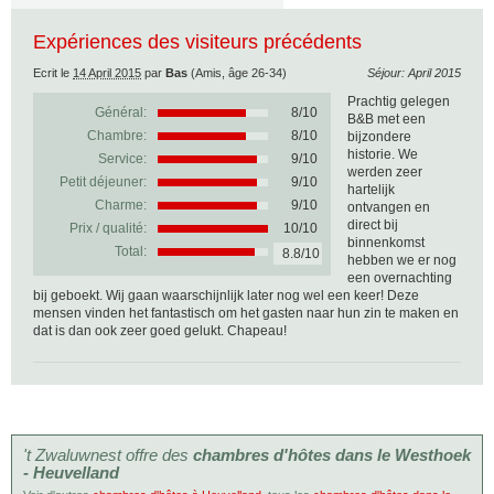
Expériences des visiteurs précédents
Ecrit le
14 April 2015
par
Bas
(Amis, âge 26-34)
Séjour: April 2015
Prachtig gelegen
Général:
8
/
10
B&B met een
Chambre:
8/10
bijzondere
historie. We
Service:
9/10
werden zeer
Petit déjeuner:
9/10
hartelijk
Charme:
9/10
ontvangen en
direct bij
Prix / qualité:
10/10
binnenkomst
Total:
8.8/10
hebben we er nog
een overnachting
bij geboekt. Wij gaan waarschijnlijk later nog wel een keer! Deze
mensen vinden het fantastisch om het gasten naar hun zin te maken en
dat is dan ook zeer goed gelukt. Chapeau!
't Zwaluwnest offre des
chambres d'hôtes dans le Westhoek
- Heuvelland