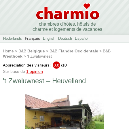
chambres d'hôtes, hôtels de
charme et logements de vacances
Nederlands
Français
English
Deutsch
Español
Home
>
B&B
Belgique
>
B&B
Flandre Occidentale
>
B&B
Westhoek
> 't Zwaluwnest
Appréciation des visiteurs:
8.8
/
10
Sur base de
1 opinion
't Zwaluwnest – Heuvelland