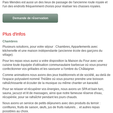
Paio Mendes est aussi un des lieux de passage de l'ancienne route royale et
l'un des endroits fréquemment choisis pour réaliser les chasses royales.
Demande de réservation
Plus d'infos
Chambres
Plusieurs solutions, pour votre séjour : Chambres, Appartements avec
kitchenette et une maison indépendante (ancienne école des garçons du
village).
Pour les repas vous aurez a votre disposition la Maison du Four avec une
cuisine toute équipée d'utilisation communautaire barbecue où vous pourrez
confectionner vos grillades et les savourer a l'ombre du Châtaigner.
Comme animations nous avons des jeux traditionnels et de société, au-delà de
l'espace polyvalent nommé Théâtre où vous pourrez prendre une boisson
rafraîchissante et écouter de la musique ou même chanter un karaoké.
Pour se relaxer et récupérer vos énergies, nous avons un SPA et bain turc,
sauna, jacuzzi et lit de massages, ainsi que notre fameuse réserve d'eau,
récupérée, pour se rafraîchir pendant les jours chauds.
Nous avons un service de petits déjeuners avec des produits du terroir :
confitures, fruits de saison, œufs, jus de fruits naturels… et autres repas
possibles au choix.