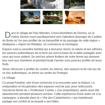
D
ans le village de Paio Mendes, à trois kilomètres de Dornes, où la
rivière Zézere cours pacifiquement vers l'albufeira (barrage) de Castelo
do Bode où l'on peu profiter de sa tranquillité et du paysage de cette région «
ribatejana » région du Ribatejo, où commence la montagne.
Espace rural à caractère familial qui a tout pour réunir, la nature et ses rythmes,
les saveurs authentiques de la terre qui sont la base de la table partagée avec
ceux qui nous visitent. Se sont les arbres fruitiers de notre ferme qui donnent
leur nom aux chambres et pendant toute l'année vous pourrez profiter de leurs
fruits.
Venez découvrir e profiter du confort, du silence, des saveurs et de l'air pur de
ce lieu authentique, un trésor au centre du Portugal.
Le Village
Ce projet Familial, née d'une recherche á la rencontre avec la Nature. La
restauration et récupération des espaces vont de pair, pour redécouvrir,
l'ancienne ferme du « Professeur Camilo » (1er propriétaire), après avoir été
abandonnée pendant plusieurs années. Cette expérience d'une autre vie á la
campagne, a aboutie dans la « Vila dos Castanheiros » qui maintenant
partage son confort et sa beauté a ses hôtes.