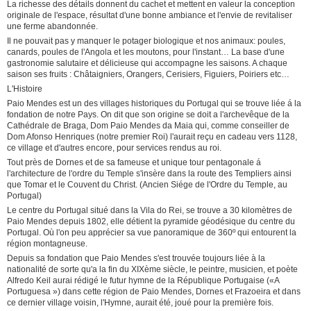
La richesse des détails donnent du cachet et mettent en valeur la conception
originale de l'espace, résultat d'une bonne ambiance et l'envie de revitaliser
une ferme abandonnée.
Il ne pouvait pas y manquer le potager biologique et nos animaux: poules,
canards, poules de l'Angola et les moutons, pour l'instant… La base d'une
gastronomie salutaire et délicieuse qui accompagne les saisons. A chaque
saison ses fruits : Châtaigniers, Orangers, Cerisiers, Figuiers, Poiriers etc…
L'Histoire
Paio Mendes est un des villages historiques du Portugal qui se trouve liée á la
fondation de notre Pays. On dit que son origine se doit a l'archevêque de la
Cathédrale de Braga, Dom Paio Mendes da Maia qui, comme conseiller de
Dom Afonso Henriques (notre premier Roi) l'aurait reçu en cadeau vers 1128,
ce village et d'autres encore, pour services rendus au roi.
Tout près de Dornes et de sa fameuse et unique tour pentagonale á
l'architecture de l'ordre du Temple s'insère dans la route des Templiers ainsi
que Tomar et le Couvent du Christ. (Ancien Siége de l'Ordre du Temple, au
Portugal)
Le centre du Portugal situé dans la Vila do Rei, se trouve a 30 kilomètres de
Paio Mendes depuis 1802, elle détient la pyramide géodésique du centre du
Portugal. Où l'on peu apprécier sa vue panoramique de 360º qui entourent la
région montagneuse.
Depuis sa fondation que Paio Mendes s'est trouvée toujours liée à la
nationalité de sorte qu'a la fin du XIXème siècle, le peintre, musicien, et poète
Alfredo Keil aurai rédigé le futur hymne de la République Portugaise («A
Portuguesa ») dans cette région de Paio Mendes, Dornes et Frazoeira et dans
ce dernier village voisin, l'Hymne, aurait été, joué pour la première fois.