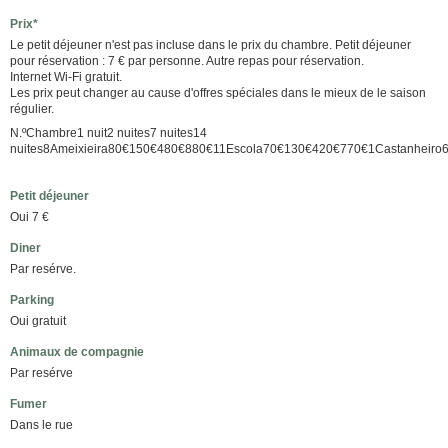
Prix*
Le petit déjeuner n'est pas incluse dans le prix du chambre. Petit déjeuner
pour réservation : 7 € par personne. Autre repas pour réservation.
Internet Wi-Fi gratuit.
Les prix peut changer au cause d'offres spéciales dans le mieux de le saison
régulier.
N.ºChambre1 nuit2 nuites7 nuites14
nuites8Ameixieira80€150€480€880€11Escola70€130€420€770€1Castanhei
Petit déjeuner
Oui 7 €
Diner
Par resérve.
Parking
Oui gratuit
Animaux de compagnie
Par resérve
Fumer
Dans le rue