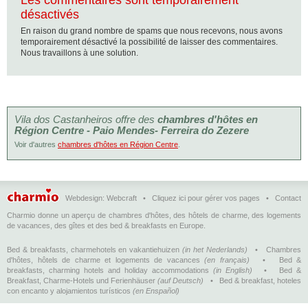
Les commentaires sont temporairement
désactivés
En raison du grand nombre de spams que nous recevons, nous avons
temporairement désactivé la possibilité de laisser des commentaires.
Nous travaillons à une solution.
Vila dos Castanheiros offre des
chambres d'hôtes en
Région Centre - Paio Mendes- Ferreira do Zezere
Voir d'autres
chambres d'hôtes en Région Centre
.
Webdesign:
Webcraft
•
Cliquez ici pour gérer vos pages
•
Contact
Charmio donne un aperçu de chambres d'hôtes, des hôtels de charme, des logements
de vacances, des gîtes et des bed & breakfasts en Europe.
Bed & breakfasts, charmehotels en vakantiehuizen
(in het Nederlands)
•
Chambres
d'hôtes, hôtels de charme et logements de vacances
(en français)
•
Bed &
breakfasts, charming hotels and holiday accommodations
(in English)
•
Bed &
Breakfast, Charme-Hotels und Ferienhäuser
(auf Deutsch)
•
Bed & breakfast, hoteles
con encanto y alojamientos turísticos
(en Enspañol)