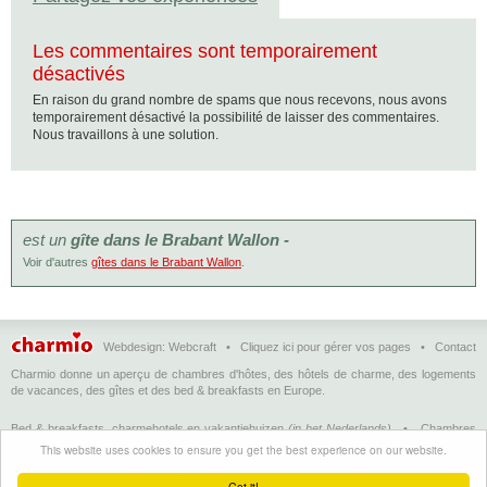
Les commentaires sont temporairement
désactivés
En raison du grand nombre de spams que nous recevons, nous avons
temporairement désactivé la possibilité de laisser des commentaires.
Nous travaillons à une solution.
est un
gîte dans le Brabant Wallon -
Voir d'autres
gîtes dans le Brabant Wallon
.
Webdesign:
Webcraft
•
Cliquez ici pour gérer vos pages
•
Contact
Charmio donne un aperçu de chambres d'hôtes, des hôtels de charme, des logements
de vacances, des gîtes et des bed & breakfasts en Europe.
Bed & breakfasts, charmehotels en vakantiehuizen
(in het Nederlands)
•
Chambres
d'hôtes, hôtels de charme et logements de vacances
(en français)
•
Bed &
This website uses cookies to ensure you get the best experience on our website.
breakfasts, charming hotels and holiday accommodations
(in English)
•
Bed &
Breakfast, Charme-Hotels und Ferienhäuser
(auf Deutsch)
•
Bed & breakfast, hoteles
Got it!