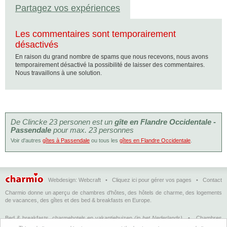
Partagez vos expériences
Les commentaires sont temporairement
désactivés
En raison du grand nombre de spams que nous recevons, nous avons
temporairement désactivé la possibilité de laisser des commentaires.
Nous travaillons à une solution.
De Clincke 23 personen est un
gîte en Flandre Occidentale -
Passendale
pour max. 23 personnes
Voir d'autres
gîtes à Passendale
ou tous les
gîtes en Flandre Occidentale
.
Webdesign:
Webcraft
•
Cliquez ici pour gérer vos pages
•
Contact
Charmio donne un aperçu de chambres d'hôtes, des hôtels de charme, des logements
de vacances, des gîtes et des bed & breakfasts en Europe.
Bed & breakfasts, charmehotels en vakantiehuizen
(in het Nederlands)
•
Chambres
d'hôtes, hôtels de charme et logements de vacances
(en français)
•
Bed &