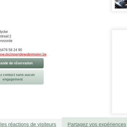
dycke
traat 2
rvoorde
)476 58 24 90
ww.dezingendewatermolen.be
nde de réservation
z contact sans aucun
engagement
les réactions de visiteurs
Partagez vos expériences