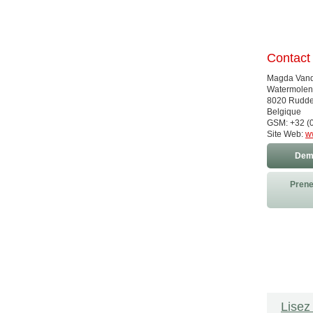
Contact
Magda Van
Watermolens
8020 Rudde
Belgique
GSM: +32 (0
Site Web:
w
Dema
Prene
Lisez 