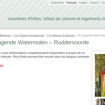
Nederlands
Français
English
Deutsch
Es
chambres d'hôtes, hôtels de charme et logements 
Belgique
>
Gîte
Flandre Occidentale
>
Gîte
Région de Bruges
> De Zingende Watermol
ngende Watermolen – Ruddervoorde
'y a pas d'informations complémentaires disponibles à propos de ce
français. Plus d'infos peuvent être trouvés dans les langues suivantes
ais