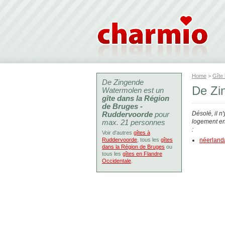
Home
>
Gîte
De Zingende
De Zi
Watermolen est un
gîte dans la Région
de Bruges -
Ruddervoorde
pour
Désolé, il n
max. 21 personnes
logement en 
:
Voir d'autres
gîtes à
Ruddervoorde
, tous les
gîtes
néerland
dans la Région de Bruges
ou
tous les
gîtes en Flandre
Occidentale
.