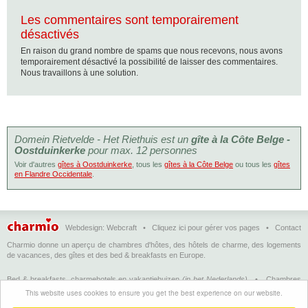
Les commentaires sont temporairement
désactivés
En raison du grand nombre de spams que nous recevons, nous avons
temporairement désactivé la possibilité de laisser des commentaires.
Nous travaillons à une solution.
Domein Rietvelde - Het Riethuis est un
gîte à la Côte Belge -
Oostduinkerke
pour max. 12 personnes
Voir d'autres
gîtes à Oostduinkerke
, tous les
gîtes à la Côte Belge
ou tous les
gîtes
en Flandre Occidentale
.
Webdesign:
Webcraft
•
Cliquez ici pour gérer vos pages
•
Contact
Charmio donne un aperçu de chambres d'hôtes, des hôtels de charme, des logements
de vacances, des gîtes et des bed & breakfasts en Europe.
Bed & breakfasts, charmehotels en vakantiehuizen
(in het Nederlands)
•
Chambres
d'hôtes, hôtels de charme et logements de vacances
(en français)
•
Bed &
This website uses cookies to ensure you get the best experience on our website.
breakfasts, charming hotels and holiday accommodations
(in English)
•
Bed &