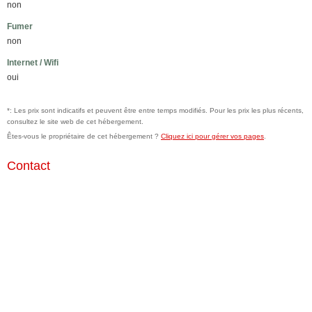
non
Fumer
non
Internet / Wifi
oui
*: Les prix sont indicatifs et peuvent être entre temps modifiés. Pour les prix les plus récents,
consultez le site web de cet hébergement.
Êtes-vous le propriétaire de cet hébergement ?
Cliquez ici pour gérer vos pages
.
Contact