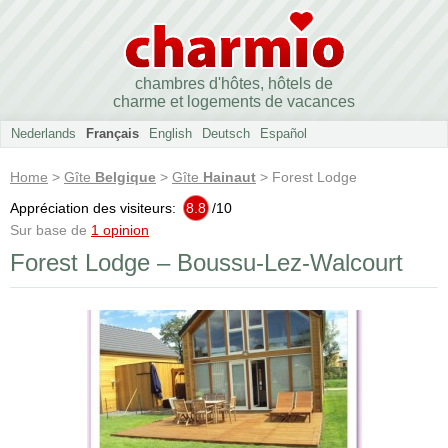
chambres d'hôtes, hôtels de
charme et logements de vacances
Nederlands
Français
English
Deutsch
Español
Home
>
Gîte
Belgique
>
Gîte
Hainaut
> Forest Lodge
Appréciation des visiteurs:
8.8
/
10
Sur base de
1 opinion
Forest Lodge – Boussu-Lez-Walcourt