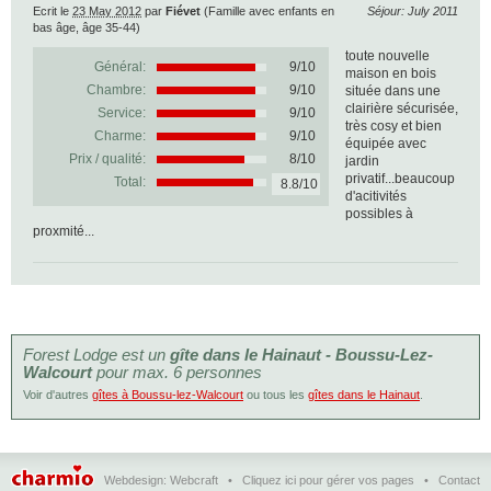
Ecrit le
23 May 2012
par
Fiévet
(Famille avec enfants en
Séjour: July 2011
bas âge, âge 35-44)
toute nouvelle
Général:
9
/
10
maison en bois
Chambre:
9/10
située dans une
clairière sécurisée,
Service:
9/10
très cosy et bien
Charme:
9/10
équipée avec
Prix / qualité:
8/10
jardin
privatif...beaucoup
Total:
8.8/10
d'acitivités
possibles à
proxmité...
Forest Lodge est un
gîte dans le Hainaut - Boussu-Lez-
Walcourt
pour max. 6 personnes
Voir d'autres
gîtes à Boussu-lez-Walcourt
ou tous les
gîtes dans le Hainaut
.
Webdesign:
Webcraft
•
Cliquez ici pour gérer vos pages
•
Contact