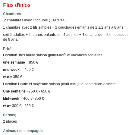
Plus d'infos
Chambres
2 chambres avec lit double ( 160x200)
1 chambre avec 2 lits simples + 2 couchages enfants de 2 1/2 ans à 8 ans
soit 6 adultes + 2 jeunes enfants soit 4 adultes + 4 enfants dont 2 en dessous
de 8 ans.
Prix*
Location très haute saison (juillet-août et vacances scolaires:
une semaine
= 850 €
mid-week
= 450 €
w-e
= 350 €
Location Haute et moyenne saison (avril-mai-juin-septembre-octobre:
Une semaine =
750 € - 650 €
Mid-week
= 400 €- 350 €
w-e=
300 € - 250 €
Parking
2 places
Animaux de compagnie