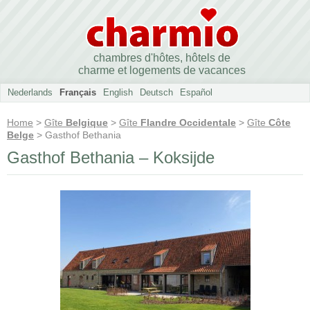
chambres d'hôtes, hôtels de
charme et logements de vacances
Nederlands
Français
English
Deutsch
Español
Home
>
Gîte
Belgique
>
Gîte
Flandre Occidentale
>
Gîte
Côte
Belge
> Gasthof Bethania
Gasthof Bethania – Koksijde