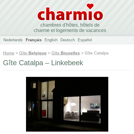
chambres d'hôtes, hôtels de
charme et logements de vacances
Nederlands
Français
English
Deutsch
Español
Home
>
Gîte
Belgique
>
Gîte
Bruxelles
> Gîte Catalpa
Gîte Catalpa – Linkebeek