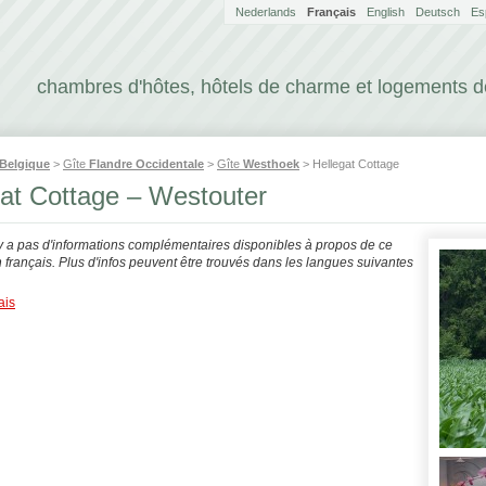
Nederlands
Français
English
Deutsch
Es
chambres d'hôtes, hôtels de charme et logements 
Belgique
>
Gîte
Flandre Occidentale
>
Gîte
Westhoek
> Hellegat Cottage
gat Cottage – Westouter
'y a pas d'informations complémentaires disponibles à propos de ce
français. Plus d'infos peuvent être trouvés dans les langues suivantes
ais