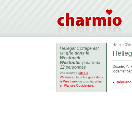
Home
>
Gîte
Hellegat Cottage est
Helle
un
gîte dans le
Westhoek -
Westouter
pour max.
12 personnes
Désolé, il n
logement en 
Voir d'autres
gîtes à
:
Westouter
, tous les
gîtes dans
le Westhoek
ou tous les
gîtes
néerland
en Flandre Occidentale
.