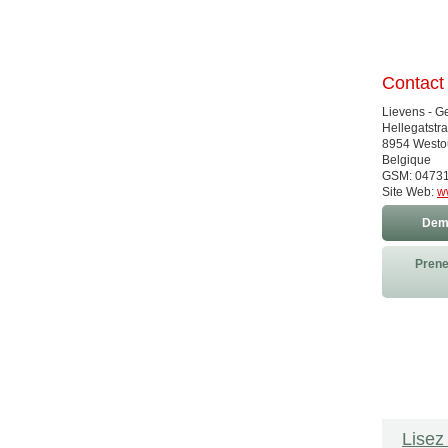
Contact
Lievens - G
Hellegatstra
8954 Westo
Belgique
GSM: 0473
Site Web:
w
Dema
Prene
Lisez 