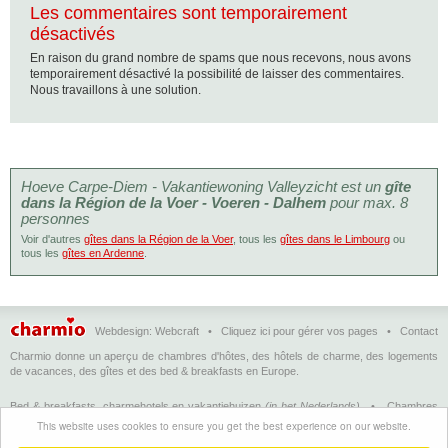
Les commentaires sont temporairement
désactivés
En raison du grand nombre de spams que nous recevons, nous avons
temporairement désactivé la possibilité de laisser des commentaires.
Nous travaillons à une solution.
Hoeve Carpe-Diem - Vakantiewoning Valleyzicht est un
gîte
dans la Région de la Voer - Voeren - Dalhem
pour max. 8
personnes
Voir d'autres
gîtes dans la Région de la Voer
, tous les
gîtes dans le Limbourg
ou
tous les
gîtes en Ardenne
.
Webdesign:
Webcraft
•
Cliquez ici pour gérer vos pages
•
Contact
Charmio donne un aperçu de chambres d'hôtes, des hôtels de charme, des logements
de vacances, des gîtes et des bed & breakfasts en Europe.
Bed & breakfasts, charmehotels en vakantiehuizen
(in het Nederlands)
•
Chambres
d'hôtes, hôtels de charme et logements de vacances
(en français)
•
Bed &
This website uses cookies to ensure you get the best experience on our website.
breakfasts, charming hotels and holiday accommodations
(in English)
•
Bed &