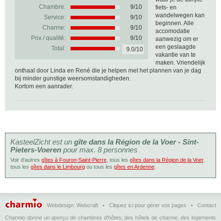
Chambre:
9/10
fiets- en
wandelwegen kan
Service:
9/10
beginnen. Alle
Charme:
9/10
accomodatie
Prix / qualité:
9/10
aanwezig om er
een geslaagde
Total:
9.0/10
vakantie van te
maken. Vriendelijk
onthaal door Linda en René die je helpen met het plannen van je dag
bij minder gunstige weersomstandigheden.
Kortom een aanrader.
KasteelZicht est un
gîte dans la Région de la Voer - Sint-
Pieters-Voeren
pour max. 8 personnes
Voir d'autres
gîtes à Fouron-Saint-Pierre
, tous les
gîtes dans la Région de la Voer
,
tous les
gîtes dans le Limbourg
ou tous les
gîtes en Ardenne
.
Webdesign:
Webcraft
•
Cliquez ici pour gérer vos pages
•
Contact
Charmio donne un aperçu de chambres d'hôtes, des hôtels de charme, des logements