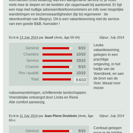
voorhanden (mits betaling) wat een aangename service is, je hoeft
niets mee te slepen en de bedden zijn opgemaakt bij aankomst. Er ligt
een map met nuttige adressen/telefoonnummers en info over mogelijke
wandelingen en bezienswaardigheden (tip bij regenweer : de
steenkoolmijn van Blegny). Dit is een vakantiewoning met de service
van een goede B&B. Aanrader !
Ecrit le
13 July 2014
par
Jozef
(Amis, âge 55-64)
Séjour: July 2014
Leuke
Général:
9
/
10
vakantiewoning,
Chambre:
10/10
gelegen in een
prachtige
Service:
10/10
omgeving, in het
Charme:
9/10
hartje van de
Prix / qualité:
10/10
Voerstreek, en aan
de bron van de
Total:
9.6/10
Voer. Ideaal voor
mooie
natuurwandelingen, schitterende landschappen.
Vriendelijke ontvangst door Linda en René.
Alle comfort aanwezig.
Ecrit le
11 July 2014
par
Jean-Pierre Drubbels
(Amis, âge
Séjour: July 2014
65+)
Centraal gelegen
Général:
9
/
10
waar je de talrijke