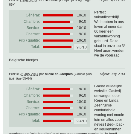
Ecrit le
2 May 2015
par
F.R.Diske
(Couple plus âgé, âge
Séjour: April 2015
65+)
Perfect
Général:
10
/
10
vakantieverblijf.
Chambre:
9/10
We hebben in ons
leven al meer dan
Service:
10/10
60 keer een
Charme:
9/10
vakantiewoning
Prix / qualité:
10/10
gehuurd. Deze
staat in onze top 3!
Total:
9.6/10
Heel apart vonden
we de voorraad
Belgische biertjes.
Ecrit le
28 July 2014
par
Mieke en Jacques
(Couple plus
Séjour: July 2014
âgé, âge 55-64)
Goede duidelijke
Général:
9
/
10
website. Gastvrij
Chambre:
9/10
ontvangen door
Réné en Linda.
Service:
10/10
Zeer ruime
Charme:
9/10
comfortabele
Prix / qualité:
10/10
woning met mooie
tuin en alles zeer
Total:
9.4/10
netjes ! Bed-, bad-
en keukenlinnen