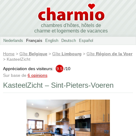
chambres d'hôtes, hôtels de
charme et logements de vacances
Nederlands
Français
English
Deutsch
Español
Home
>
Gîte
Belgique
>
Gîte
Limbourg
>
Gîte
Région de la Voer
> KasteelZicht
Appréciation des visiteurs:
9.5
/
10
Sur base de
6 opinions
KasteelZicht – Sint-Pieters-Voeren