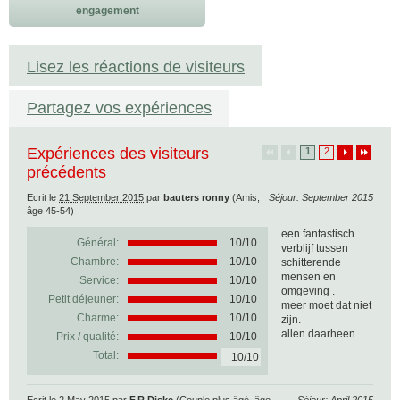
engagement
Lisez les réactions de visiteurs
Partagez vos expériences
Expériences des visiteurs
1
2
précédents
Ecrit le
21 September 2015
par
bauters ronny
(Amis,
Séjour: September 2015
âge 45-54)
een fantastisch
Général:
10
/
10
verblijf tussen
Chambre:
10/10
schitterende
mensen en
Service:
10/10
omgeving .
Petit déjeuner:
10/10
meer moet dat niet
Charme:
10/10
zijn.
allen daarheen.
Prix / qualité:
10/10
Total:
10/10