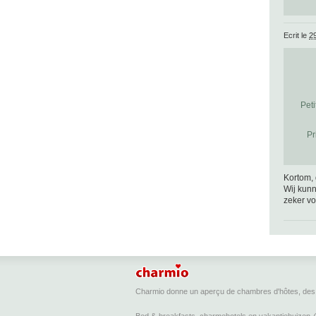
Ecrit le
2
Peti
Pr
Kortom, 
Wij kunn
zeker vo
Charmio donne un aperçu de chambres d'hôtes, des 