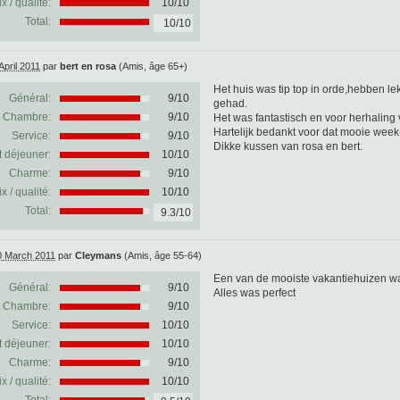
ix / qualité:
10/10
Total:
10/10
April 2011
par
bert en rosa
(Amis, âge 65+)
Het huis was tip top in orde,hebben l
Général:
9
/
10
gehad.
Chambre:
9/10
Het was fantastisch en voor herhaling 
Hartelijk bedankt voor dat mooie week
Service:
9/10
Dikke kussen van rosa en bert.
t déjeuner:
10/10
Charme:
9/10
ix / qualité:
10/10
Total:
9.3/10
0 March 2011
par
Cleymans
(Amis, âge 55-64)
Een van de mooiste vakantiehuizen wa
Général:
9
/
10
Alles was perfect
Chambre:
9/10
Service:
10/10
t déjeuner:
10/10
Charme:
9/10
ix / qualité:
10/10