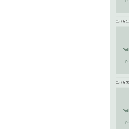
Pr
Ecrit le
1 
Peti
Pr
Ecrit le
3
Peti
Pr