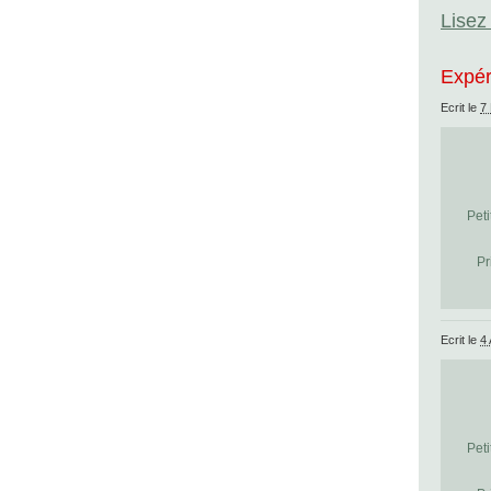
Lisez 
Expér
Ecrit le
7
Peti
Pr
Ecrit le
4 
Peti