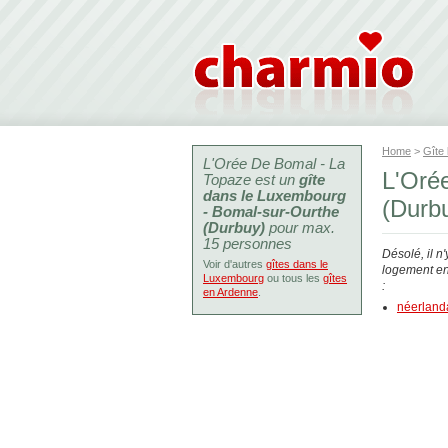
Home
>
Gîte
L'Orée De Bomal - La
L'Oré
Topaze est un
gîte
dans le Luxembourg
(Durb
- Bomal-sur-Ourthe
(Durbuy)
pour max.
15 personnes
Désolé, il n
Voir d'autres
gîtes dans le
logement en 
Luxembourg
ou tous les
gîtes
:
en Ardenne
.
néerland