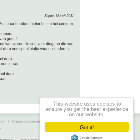
Séjour: March 2011
 Een paar honderd meter buiten het centrum
 kamers.
van gerief.
 en kanovaren, fietsen voor diegene die van
t dorp een speeltuintje voor de kinderen,
et dorp.
 een terras
.
het dorp.
daan.
This website uses cookies to
ensure you get the best experience
on our website.
raft
•
Cliquez ici pour gérer vos pages
•
Contact
Got it!
e.