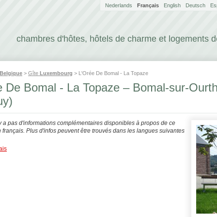
Nederlands
Français
English
Deutsch
Es
chambres d'hôtes, hôtels de charme et logements 
Belgique
>
Gîte
Luxembourg
> L'Orée De Bomal - La Topaze
e De Bomal - La Topaze – Bomal-sur-Ourt
uy)
'y a pas d'informations complémentaires disponibles à propos de ce
français. Plus d'infos peuvent être trouvés dans les langues suivantes
ais