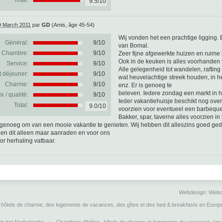
Total:
9.5/10
9 March 2011
par
GD
(Amis, âge 45-54)
Wij vonden het een prachtige ligging.
Général:
9
/
10
van Bomal.
Chambre:
9/10
Zeer fijne afgewerkte huizen en ruime
Ook in de keuken is alles voorhanden 
Service:
9/10
Alle gelegenheid tot wandelen, rafting
t déjeuner:
9/10
wat heuvelachtige streek houden, in he
Charme:
9/10
enz. Er is genoeg te
beleven. Iedere zondag een markt in h
ix / qualité:
9/10
Ieder vakantiehuisje beschikt nog over
Total:
9.0/10
voorzien voor eventueel een barbeque
Bakker, spar, taverne alles voorzien in 
genoeg om van een mooie vakantie te genieten. Wij hebben dit alleszins goed ge
en dit alleen maar aanraden en voor ons
or herhaling vatbaar.
Webdesign:
Webc
hôtels de charme, des logements de vacances, des gîtes et des bed & breakfasts en Europ
Cookie Consent plugin for the EU cookie law