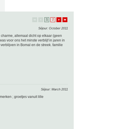
1
2
Séjour: October 2011
g charme, allemaal dicht op elkaar (geen
was voor ons het minste verblijf in jaren in
verblijven in Bomal en de streek. familie
Séjour: March 2011
merken ; groetjes vanuit lille