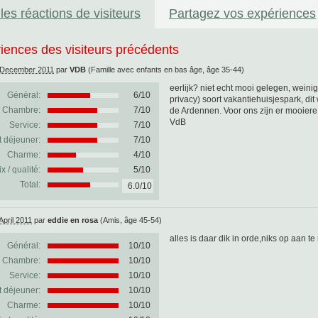
les réactions de visiteurs
Partagez vos expériences
iences des visiteurs précédents
 December 2011
par
VDB
(Famille avec enfants en bas âge, âge 35-44)
eerlijk? niet echt mooi gelegen, weini
Général:
6
/
10
privacy) soort vakantiehuisjespark, dit 
Chambre:
7/10
de Ardennen. Voor ons zijn er mooiere 
VdB
Service:
7/10
t déjeuner:
7/10
Charme:
4/10
ix / qualité:
5/10
Total:
6.0/10
April 2011
par
eddie en rosa
(Amis, âge 45-54)
alles is daar dik in orde,niks op aan te 
Général:
10
/
10
Chambre:
10/10
Service:
10/10
t déjeuner:
10/10
Charme:
10/10