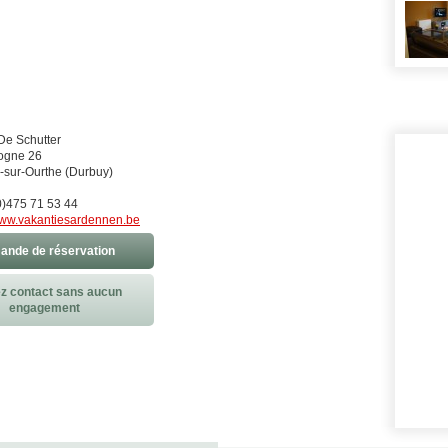
De Schutter
ogne 26
sur-Ourthe (Durbuy)
)475 71 53 44
ww.vakantiesardennen.be
nde de réservation
z contact sans aucun
engagement