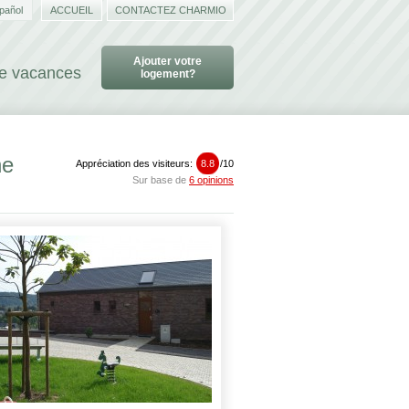
pañol
ACCUEIL
CONTACTEZ CHARMIO
Ajouter votre
de vacances
logement?
he
Appréciation des visiteurs:
8.8
/
10
Sur base de
6 opinions