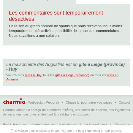
Les commentaires sont temporairement
désactivés
En raison du grand nombre de spams que nous recevons, nous avons
temporairement désactivé la possibilité de laisser des commentaires.
Nous travaillons à une solution.
La maisonnette des Augustins est un
gîte à Liège (province)
- Huy
Voir d'autres
gîtes à Huy
, tous les
gîtes à Liège (province)
ou tous les
gîtes en
Ardenne
.
Webdesign:
Webcraft
•
Cliquez ici pour gérer vos pages
•
Contact
Charmio donne un aperçu de chambres d'hôtes, des hôtels de charme, des logements
de vacances, des gîtes et des bed & breakfasts en Europe.
Bed & breakfasts, charmehotels en vakantiehuizen
(in het Nederlands)
•
Chambres
d'hôtes, hôtels de charme et logements de vacances
(en français)
•
Bed &
This website uses cookies to ensure you get the best experience on our website.