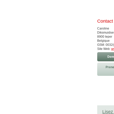
Contact
Caroline
Diksmuidses
8900 Ieper
Belgique
GSM: 0032(
Site Web:
w
Dema
Prene
Lisez 