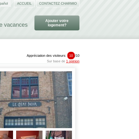
pañol
ACCUEIL
CONTACTEZ CHARMIO
Ajouter votre
de vacances
logement?
Appréciation des visiteurs:
10
/
10
Sur base de
1 opinion