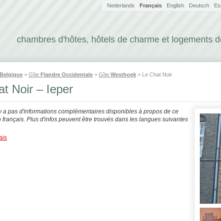
Nederlands
Français
English
Deutsch
Es
chambres d'hôtes, hôtels de charme et logements 
Belgique
>
Gîte
Flandre Occidentale
>
Gîte
Westhoek
> Le Chat Noir
t Noir – Ieper
'y a pas d'informations complémentaires disponibles à propos de ce
français. Plus d'infos peuvent être trouvés dans les langues suivantes
ais