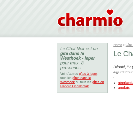
Home
>
Gîte
Le Chat Noir est un
Le Cha
gîte dans le
Westhoek - Ieper
pour max. 8
personnes
Désolé, il n
logement en 
Voir d'autres
gîtes à Ieper
,
:
tous les
gîtes dans le
Westhoek
ou tous les
gîtes en
néerland
Flandre Occidentale
.
anglais