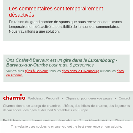
Les commentaires sont temporairement
désactivés
En raison du grand nombre de spams que nous recevons, nous avons
temporairement désactivé la possibilité de laisser des commentaires.
Nous travaillons à une solution.
Ons Chalet@Barvaux est un
gîte dans le Luxembourg -
Barvaux-sur-Ourthe
pour max. 8 personnes
Voir d'autres
gîtes à Barvaux
, tous les
gîtes dans le Luxembourg
ou tous les
gîtes
en Ardenne
.
Webdesign:
Webcraft
•
Cliquez ici pour gérer vos pages
•
Contact
Charmio donne un aperçu de chambres d'hôtes, des hôtels de charme, des logements
de vacances, des gîtes et des bed & breakfasts en Europe.
Bed & breakfasts, charmehotels en vakantiehuizen
(in het Nederlands)
•
Chambres
d'hôtes, hôtels de charme et logements de vacances
(en français)
•
Bed &
This website uses cookies to ensure you get the best experience on our website.
breakfasts, charming hotels and holiday accommodations
(in English)
•
Bed &