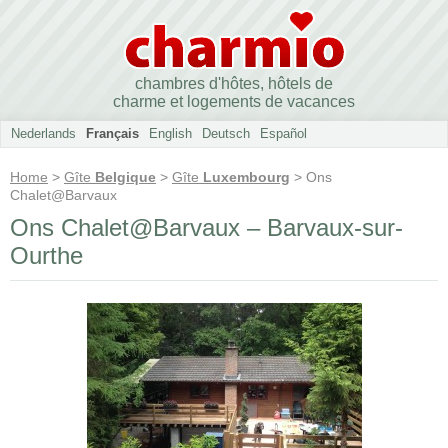
chambres d'hôtes, hôtels de
charme et logements de vacances
Nederlands
Français
English
Deutsch
Español
Home
>
Gîte
Belgique
>
Gîte
Luxembourg
> Ons
Chalet@Barvaux
Ons Chalet@Barvaux – Barvaux-sur-
Ourthe