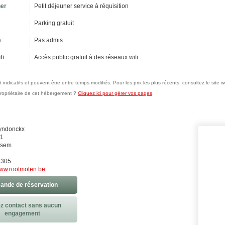
ner
Petit déjeuner service à réquisition
Parking gratuit
e
Pas admis
fi
Accès public gratuit à des réseaux wifi
nt indicatifs et peuvent être entre temps modifiés. Pour les prix les plus récents, consultez le sit
propriétaire de cet hébergement ?
Cliquez ici pour gérer vos pages
.
uyndonckx
11
ssem
7305
ww.rootmolen.be
nde de réservation
z contact sans aucun
engagement