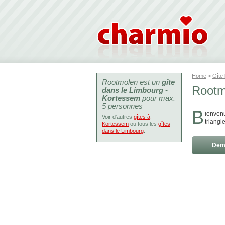
Home
>
Gîte
Rootmolen est un
gîte
Rootm
dans le Limbourg -
Kortessem
pour max.
5 personnes
B
ienven
Voir d'autres
gîtes à
triangl
Kortessem
ou tous les
gîtes
dans le Limbourg
.
Dema