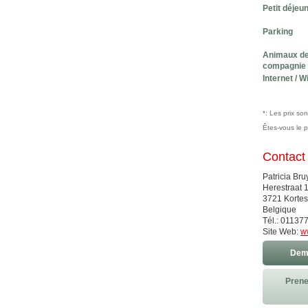
Petit déjeu
Parking
Animaux d
compagnie
Internet / Wi
*: Les prix so
Êtes-vous le 
Contact
Patricia Br
Herestraat 
3721 Korte
Belgique
Tél.: 01137
Site Web:
w
Dema
Prene