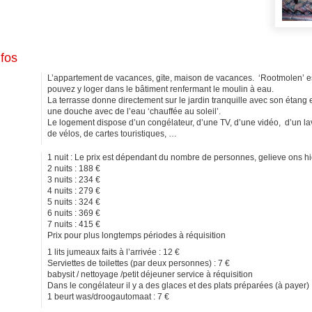
nfos
L’appartement de vacances, gïte, maison de vacances. ‘Rootmolen’ e
pouvez y loger dans le bâtiment renfermant le moulin à eau.
La terrasse donne directement sur le jardin tranquille avec son étang 
une douche avec de l’eau ‘chauffée au soleil’.
Le logement dispose d’un congélateur, d’une TV, d’une vidéo, d’un lave
de vélos, de cartes touristiques, …
1 nuit : Le prix est dépendant du nombre de personnes, gelieve ons hi
2 nuits : 188 €
3 nuits : 234 €
4 nuits : 279 €
5 nuits : 324 €
6 nuits : 369 €
7 nuits : 415 €
Prix pour plus longtemps périodes à réquisition
1 lits jumeaux faits à l’arrivée : 12 €
Serviettes de toilettes (par deux personnes) : 7 €
babysit / nettoyage /petit déjeuner service à réquisition
Dans le congélateur il y a des glaces et des plats préparées (à payer)
1 beurt was/droogautomaat : 7 €