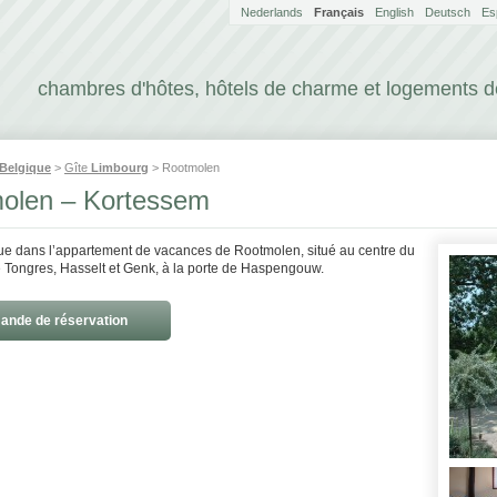
Nederlands
Français
English
Deutsch
Es
chambres d'hôtes, hôtels de charme et logements 
Belgique
>
Gîte
Limbourg
> Rootmolen
olen – Kortessem
ue dans l’appartement de vacances de Rootmolen, situé au centre du
e Tongres, Hasselt et Genk, à la porte de Haspengouw.
nde de réservation