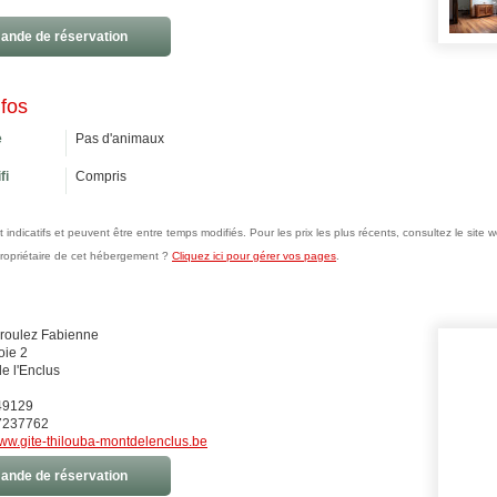
nde de réservation
nfos
e
Pas d'animaux
fi
Compris
nt indicatifs et peuvent être entre temps modifiés. Pour les prix les plus récents, consultez le sit
propriétaire de cet hébergement ?
Cliquez ici pour gérer vos pages
.
roulez Fabienne
oie 2
e l'Enclus
49129
7237762
ww.gite-thilouba-montdelenclus.be
nde de réservation