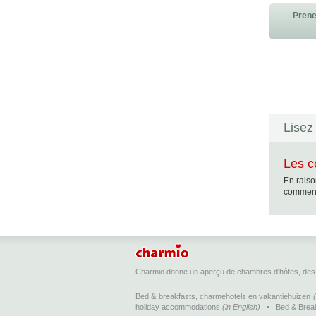
Prene
Lisez 
Les c
En raiso
commenta
Charmio donne un aperçu de chambres d'hôtes, des 
Bed & breakfasts, charmehotels en vakantiehuizen
holiday accommodations
(in English)
•
Bed & Brea