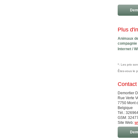
Dema
Plus d'i
Animaux d
compagnie
Internet / Wi
*: Les prix so
Êtes-vous le 
Contact
Demortier D
Rue Verte V
7750 Mont d
Belgique
Tél.: 32696
GSM: 3247
Site Web:
w
Dema