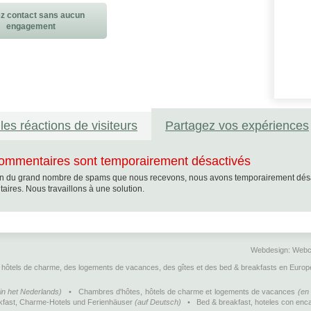
z contact sans aucun
engagement
les réactions de visiteurs
Partagez vos expériences
ommentaires sont temporairement désactivés
n du grand nombre de spams que nous recevons, nous avons temporairement désacti
ires. Nous travaillons à une solution.
Webdesign:
Webc
hôtels de charme, des logements de vacances, des gîtes et des bed & breakfasts en Europ
Cookie Consent plugin for the EU cookie law
(in het Nederlands)
•
Chambres d'hôtes, hôtels de charme et logements de vacances
(en 
kfast, Charme-Hotels und Ferienhäuser
(auf Deutsch)
•
Bed & breakfast, hoteles con enca