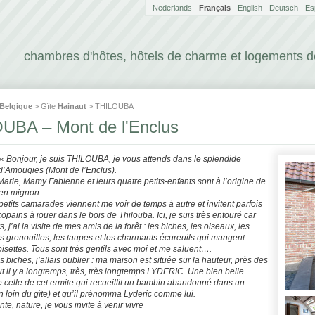
Nederlands
Français
English
Deutsch
Es
chambres d'hôtes, hôtels de charme et logements 
Belgique
>
Gîte
Hainaut
> THILOUBA
UBA – Mont de l'Enclus
« Bonjour, je suis THILOUBA, je vous attends dans le splendide
 d’Amougies (Mont de l’Enclus).
rie, Mamy Fabienne et leurs quatre petits-enfants sont à l’origine de
en mignon.
etits camarades viennent me voir de temps à autre et invitent parfois
 copains à jouer dans le bois de Thilouba. Ici, je suis très entouré car
s, j’ai la visite de mes amis de la forêt : les biches, les oiseaux, les
es grenouilles, les taupes et les charmants écureuils qui mangent
oisettes. Tous sont très gentils avec moi et me saluent….
 biches, j’allais oublier : ma maison est située sur la hauteur, près des
t il y a longtemps, très, très longtemps LYDERIC. Une bien belle
 celle de cet ermite qui recueillit un bambin abandonné dans un
 loin du gîte) et qu’il prénomma Lyderic comme lui.
te, nature, je vous invite à venir vivre