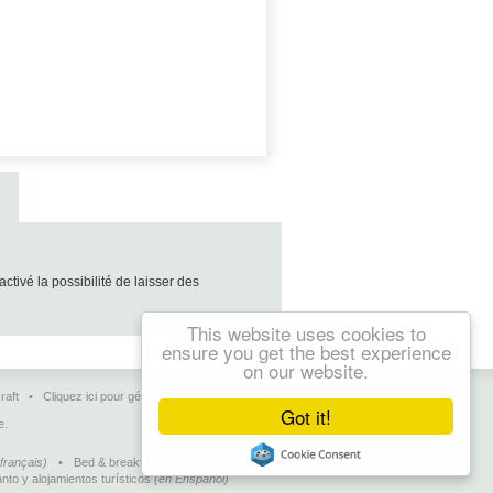
vé la possibilité de laisser des
This website uses cookies to
ensure you get the best experience
on our website.
raft
•
Cliquez ici pour gérer vos pages
•
Contact
Got it!
e.
français)
•
Bed & breakfasts, charming hotels and
nto y alojamientos turísticos
(en Enspañol)