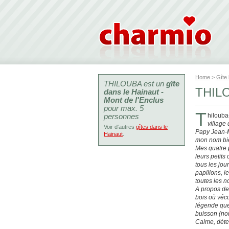
Home
>
Gîte
THILOUBA est un
gîte
THILO
dans le Hainaut -
Mont de l'Enclus
pour max. 5
T
personnes
hilouba
village
Voir d'autres
gîtes dans le
Papy Jean-Ma
Hainaut
.
mon nom bi
Mes quatre p
leurs petits
tous les jour
papillons, l
toutes les n
A propos des
bois où vécu
légende que
buisson (non
Calme, déten