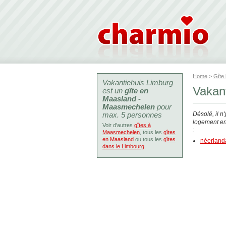
Home
>
Gîte
Vakantiehuis Limburg
Vakan
est un
gîte en
Maasland -
Maasmechelen
pour
max. 5 personnes
Désolé, il n
logement en 
Voir d'autres
gîtes à
:
Maasmechelen
, tous les
gîtes
en Maasland
ou tous les
gîtes
néerland
dans le Limbourg
.