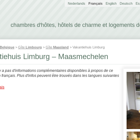
Nederlands
Français
English
Deutsch
Es
chambres d'hôtes, hôtels de charme et logements 
Belgique
>
Gîte
Limbourg
>
Gîte
Maasland
> Vakantiehuis Limburg
tiehuis Limburg – Maasmechelen
'y a pas d'informations complémentaires disponibles à propos de ce
français. Plus d'infos peuvent être trouvés dans les langues suivantes
ais