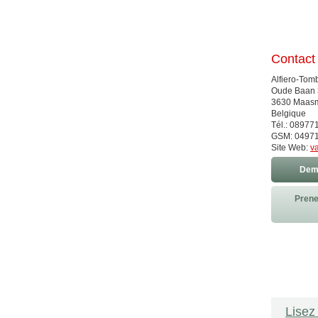
Contact
Alfiero-Tom
Oude Baan
3630 Maas
Belgique
Tél.: 08977
GSM: 0497
Site Web:
v
Dema
Prene
Lisez 