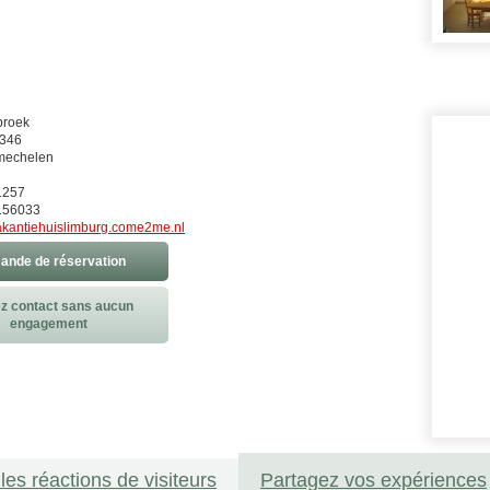
broek
 346
mechelen
1257
156033
akantiehuislimburg.come2me.nl
nde de réservation
z contact sans aucun
engagement
les réactions de visiteurs
Partagez vos expériences