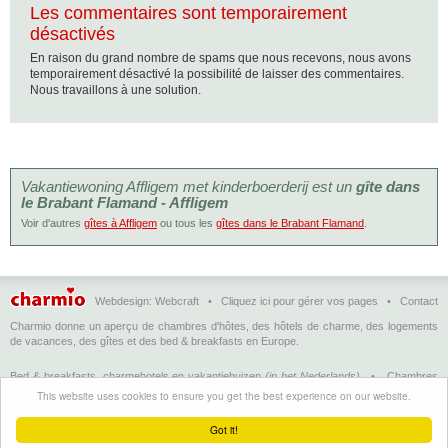
Les commentaires sont temporairement
désactivés
En raison du grand nombre de spams que nous recevons, nous avons
temporairement désactivé la possibilité de laisser des commentaires.
Nous travaillons à une solution.
Vakantiewoning Affligem met kinderboerderij est un
gîte dans
le Brabant Flamand - Affligem
Voir d'autres
gîtes à Affligem
ou tous les
gîtes dans le Brabant Flamand
.
Webdesign:
Webcraft
•
Cliquez ici pour gérer vos pages
•
Contact
Charmio donne un aperçu de chambres d'hôtes, des hôtels de charme, des logements
de vacances, des gîtes et des bed & breakfasts en Europe.
Bed & breakfasts, charmehotels en vakantiehuizen
(in het Nederlands)
•
Chambres
d'hôtes, hôtels de charme et logements de vacances
(en français)
•
Bed &
This website uses cookies to ensure you get the best experience on our website.
breakfasts, charming hotels and holiday accommodations
(in English)
•
Bed &
Breakfast, Charme-Hotels und Ferienhäuser
(auf Deutsch)
•
Bed & breakfast, hoteles
Got it!
con encanto y alojamientos turísticos
(en Enspañol)