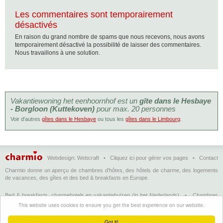
Les commentaires sont temporairement
désactivés
En raison du grand nombre de spams que nous recevons, nous avons
temporairement désactivé la possibilité de laisser des commentaires.
Nous travaillons à une solution.
Vakantiewoning het eenhoornhof est un
gîte dans le Hesbaye
- Borgloon (Kuttekoven)
pour max. 20 personnes
Voir d'autres
gîtes dans le Hesbaye
ou tous les
gîtes dans le Limbourg
.
Webdesign:
Webcraft
•
Cliquez ici pour gérer vos pages
•
Contact
Charmio donne un aperçu de chambres d'hôtes, des hôtels de charme, des logements
de vacances, des gîtes et des bed & breakfasts en Europe.
Bed & breakfasts, charmehotels en vakantiehuizen
(in het Nederlands)
•
Chambres
d'hôtes, hôtels de charme et logements de vacances
(en français)
•
Bed &
This website uses cookies to ensure you get the best experience on our website.
breakfasts, charming hotels and holiday accommodations
(in English)
•
Bed &
Breakfast, Charme-Hotels und Ferienhäuser
(auf Deutsch)
•
Bed & breakfast, hoteles
Got it!