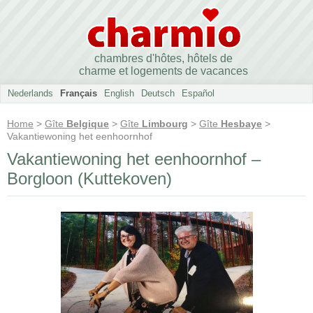
chambres d'hôtes, hôtels de
charme et logements de vacances
Nederlands
Français
English
Deutsch
Español
Home
>
Gîte
Belgique
>
Gîte
Limbourg
>
Gîte
Hesbaye
>
Vakantiewoning het eenhoornhof
Vakantiewoning het eenhoornhof –
Borgloon (Kuttekoven)