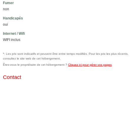
Fumer
non
Handicapés
oui
Internet / Wifi
WIFI inclus
*: Les prix sont indicatifs et peuvent être entre temps modifiés. Pour les prix les plus récents,
consultez le site web de cet hébergement.
Êtes-vous le propriétaire de cet hébergement ?
Cliquez ici pour gérer vos pages
.
Contact