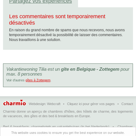
Partagez vos expériences
Les commentaires sont temporairement
désactivés
En raison du grand nombre de spams que nous recevons, nous avons
temporairement désactivé la possibilité de laisser des commentaires.
Nous travaillons à une solution.
Vakantiewoning Tilia est un
gîte en Belgique - Zottegem
pour
max. 8 personnes
Voir d'autres
gîtes à Zottegem
.
Webdesign:
Webcraft
•
Cliquez ici pour gérer vos pages
•
Contact
Charmio donne un aperçu de chambres d'hôtes, des hôtels de charme, des logements
de vacances, des gîtes et des bed & breakfasts en Europe.
Bed & breakfasts, charmehotels en vakantiehuizen
(in het Nederlands)
•
Chambres
d'hôtes, hôtels de charme et logements de vacances
(en français)
•
Bed &
This website uses cookies to ensure you get the best experience on our website.
breakfasts, charming hotels and holiday accommodations
(in English)
•
Bed &