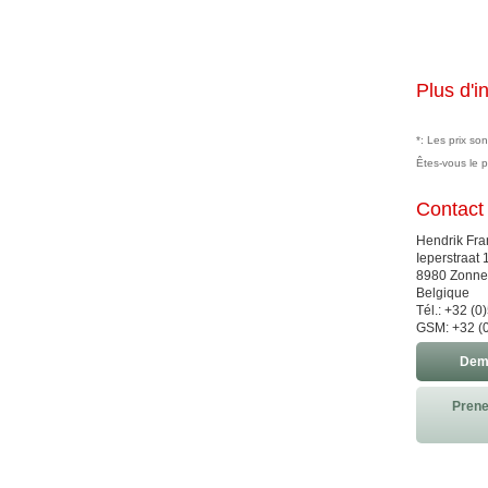
Plus d'i
*: Les prix so
Êtes-vous le 
Contact
Hendrik Fra
Ieperstraat 
8980 Zonn
Belgique
Tél.: +32 (
GSM: +32 (
Dema
Prene