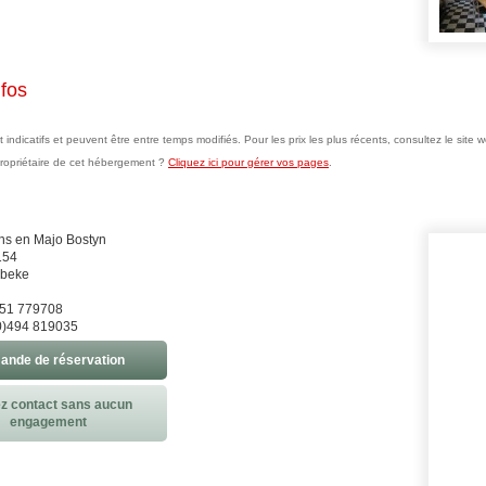
nfos
nt indicatifs et peuvent être entre temps modifiés. Pour les prix les plus récents, consultez le sit
propriétaire de cet hébergement ?
Cliquez ici pour gérer vos pages
.
ns en Majo Bostyn
154
ebeke
0)51 779708
0)494 819035
nde de réservation
z contact sans aucun
engagement