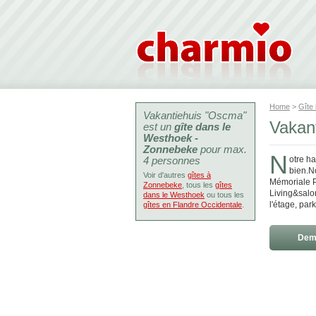
Home
>
Gîte
Vakantiehuis "Oscma"
Vakan
est un
gîte dans le
Westhoek -
Zonnebeke
pour max.
N
4 personnes
otre h
bien.N
Voir d'autres
gîtes à
Mémoriale P
Zonnebeke
, tous les
gîtes
Living&salon
dans le Westhoek
ou tous les
l'étage, par
gîtes en Flandre Occidentale
.
Dema