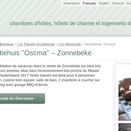
Nederlands
Français
English
Deutsch
Es
chambres d'hôtes, hôtels de charme et logements 
Belgique
>
Gîte
Flandre Occidentale
>
Gîte
Westhoek
> Vakantiehuis "Oscma"
tiehuis "Oscma" – Zonnebeke
abitation de vacances dans le centre de Zonnebeke est situé trés
ous sommes situé dans l'environnement trés proche du 'Museé
assendaele 1917' Notre maison est idéal pour 4 personnes
, cuisine bien équipé, salle de bain, 2 chambres à coucher sur
king avec garage.BBQ et terras
nde de réservation