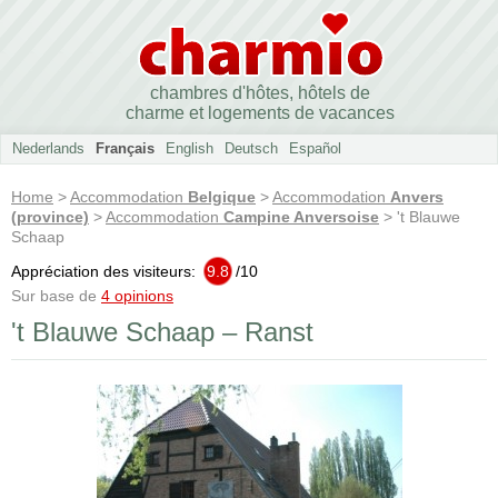
chambres d'hôtes, hôtels de
charme et logements de vacances
Nederlands
Français
English
Deutsch
Español
Home
>
Accommodation
Belgique
>
Accommodation
Anvers
(province)
>
Accommodation
Campine Anversoise
> 't Blauwe
Schaap
Appréciation des visiteurs:
9.8
/
10
Sur base de
4 opinions
't Blauwe Schaap – Ranst