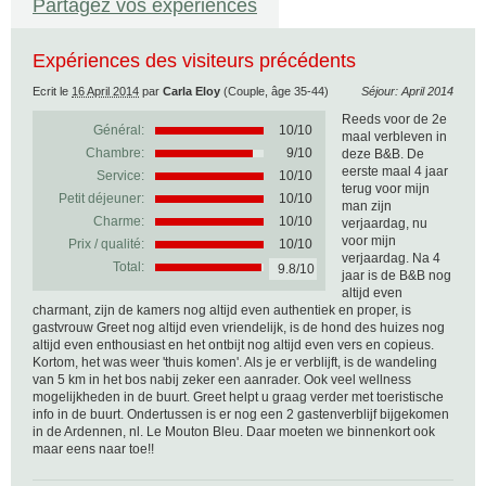
Partagez vos expériences
Expériences des visiteurs précédents
Ecrit le
16 April 2014
par
Carla Eloy
(Couple, âge 35-44)
Séjour: April 2014
Reeds voor de 2e
Général:
10
/
10
maal verbleven in
Chambre:
9/10
deze B&B. De
eerste maal 4 jaar
Service:
10/10
terug voor mijn
Petit déjeuner:
10/10
man zijn
Charme:
10/10
verjaardag, nu
voor mijn
Prix / qualité:
10/10
verjaardag. Na 4
Total:
9.8/10
jaar is de B&B nog
altijd even
charmant, zijn de kamers nog altijd even authentiek en proper, is
gastvrouw Greet nog altijd even vriendelijk, is de hond des huizes nog
altijd even enthousiast en het ontbijt nog altijd even vers en copieus.
Kortom, het was weer 'thuis komen'. Als je er verblijft, is de wandeling
van 5 km in het bos nabij zeker een aanrader. Ook veel wellness
mogelijkheden in de buurt. Greet helpt u graag verder met toeristische
info in de buurt. Ondertussen is er nog een 2 gastenverblijf bijgekomen
in de Ardennen, nl. Le Mouton Bleu. Daar moeten we binnenkort ook
maar eens naar toe!!