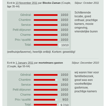
Ecrit le
13 November 2011
par
Blockx-Zaman
(Couple,
Séjour: October 2011
âge 35-44)
Schitterende
Général:
10
/
10
locatie, goed
Chambre:
10/10
onthaal, prachtige
kamers, mooie
Service:
10/10
omgeving,
Petit déjeuner:
10/10
vriendelijke buren
Charme:
10/10
Prix / qualité:
10/10
Total:
10/10
(eethuisje/taverne), heerlijk ontbijt. Kortom: geweldig!
Ecrit le
1 January 2011
par
mortelmans gaston
Séjour: December 2010
(Couple, âge 55-64)
wij waren hier voor
Général:
10
/
10
familliebezoek,
Chambre:
9/10
greet was een
voortreffelijke
Service:
10/10
gastvrouw,
Petit déjeuner:
10/10
prachtige kamers
Charme:
10/10
Prix / qualité:
9/10
Total:
9.7/10