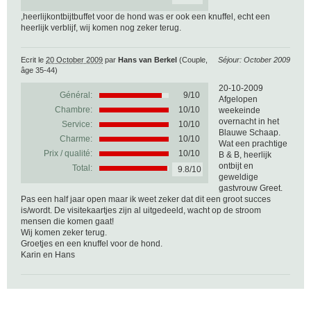
,heerlijkontbijtbuffet
voor de hond was er ook een knuffel, echt een
heerlijk verblijf, wij komen nog zeker terug.
Ecrit le
20 October 2009
par
Hans van Berkel
(Couple,
Séjour: October 2009
âge 35-44)
20-10-2009
Général:
9
/
10
Afgelopen
Chambre:
10/10
weekeinde
overnacht in het
Service:
10/10
Blauwe Schaap.
Charme:
10/10
Wat een prachtige
Prix / qualité:
10/10
B & B, heerlijk
ontbijt en
Total:
9.8/10
geweldige
gastvrouw Greet.
Pas een half jaar open maar ik weet zeker dat dit een groot succes
is/wordt. De visitekaartjes zijn al uitgedeeld, wacht op de stroom
mensen die komen gaat!
Wij komen zeker terug.
Groetjes en een knuffel voor de hond.
Karin en Hans