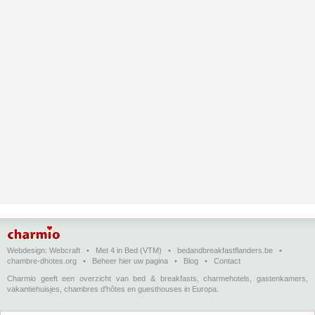
Webdesign:
Webcraft
•
Met 4 in Bed (VTM)
•
bedandbreakfastflanders.be
•
chambre-dhotes.org
•
Beheer hier uw pagina
•
Blog
•
Contact
Charmio geeft een overzicht van bed & breakfasts, charmehotels, gastenkamers,
vakantiehuisjes, chambres d'hôtes en guesthouses in Europa.
Bed & breakfasts, charmehotels en vakantiehuizen
(in het Nederlands)
•
Chambres