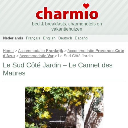
bed & breakfasts, charmehotels en
vakantiehuizen
Nederlands
Français
English
Deutsch
Español
Home
>
Accommodatie
Frankrijk
>
Accommodatie
Provence-Cote
d'Azur
>
Accommodatie
Var
> Le Sud Côté Jardin
Le Sud Côté Jardin – Le Cannet des
Maures