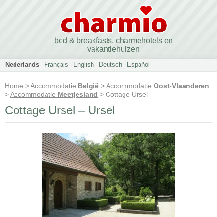
bed & breakfasts, charmehotels en
vakantiehuizen
Nederlands
Français
English
Deutsch
Español
Home
>
Accommodatie
België
>
Accommodatie
Oost-Vlaanderen
>
Accommodatie
Meetjesland
> Cottage Ursel
Cottage Ursel – Ursel