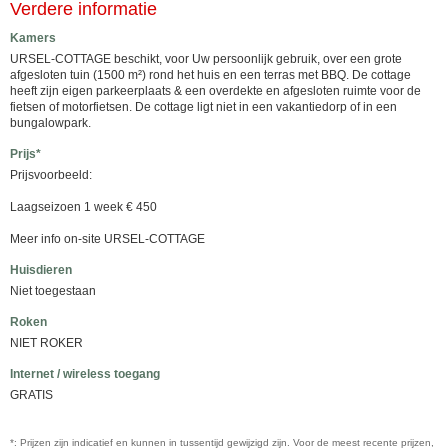
Verdere informatie
Kamers
URSEL-COTTAGE beschikt, voor Uw persoonlijk gebruik, over een grote
afgesloten tuin (1500 m²) rond het huis en een terras met BBQ. De cottage
heeft zijn eigen parkeerplaats & een overdekte en afgesloten ruimte voor de
fietsen of motorfietsen. De cottage ligt niet in een vakantiedorp of in een
bungalowpark.
Prijs*
Prijsvoorbeeld:
Laagseizoen 1 week € 450
Meer info on-site URSEL-COTTAGE
Huisdieren
Niet toegestaan
Roken
NIET ROKER
Internet / wireless toegang
GRATIS
*: Prijzen zijn indicatief en kunnen in tussentijd gewijzigd zijn. Voor de meest recente prijzen,