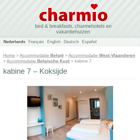
bed & breakfasts, charmehotels en
vakantiehuizen
Nederlands
Français
English
Deutsch
Español
Home
>
Accommodatie
België
>
Accommodatie
West-Vlaanderen
>
Accommodatie
Belgische Kust
> kabine 7
kabine 7 – Koksijde