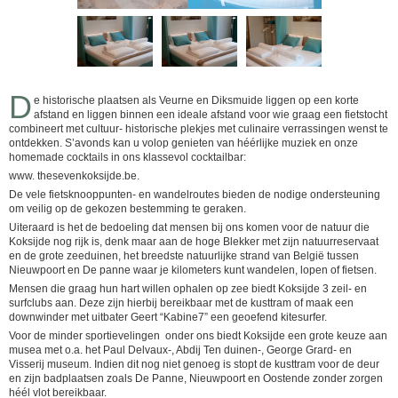
D
e historische plaatsen als Veurne en Diksmuide liggen op een korte
afstand en liggen binnen een ideale afstand voor wie graag een fietstocht
combineert met cultuur- historische plekjes met culinaire verrassingen wenst te
ontdekken. S’avonds kan u volop genieten van héérlijke muziek en onze
homemade cocktails in ons klassevol cocktailbar:
www. thesevenkoksijde.be.
De vele fietsknooppunten- en wandelroutes bieden de nodige ondersteuning
om veilig op de gekozen bestemming te geraken.
Uiteraard is het de bedoeling dat mensen bij ons komen voor de natuur die
Koksijde nog rijk is, denk maar aan de hoge Blekker met zijn natuurreservaat
en de grote zeeduinen, het breedste natuurlijke strand van België tussen
Nieuwpoort en De panne waar je kilometers kunt wandelen, lopen of fietsen.
Mensen die graag hun hart willen ophalen op zee biedt Koksijde 3 zeil- en
surfclubs aan. Deze zijn hierbij bereikbaar met de kusttram of maak een
downwinder met uitbater Geert “Kabine7” een geoefend kitesurfer.
Voor de minder sportievelingen onder ons biedt Koksijde een grote keuze aan
musea met o.a. het Paul Delvaux-, Abdij Ten duinen-, George Grard- en
Visserij museum. Indien dit nog niet genoeg is stopt de kusttram voor de deur
en zijn badplaatsen zoals De Panne, Nieuwpoort en Oostende zonder zorgen
héél vlot bereikbaar.