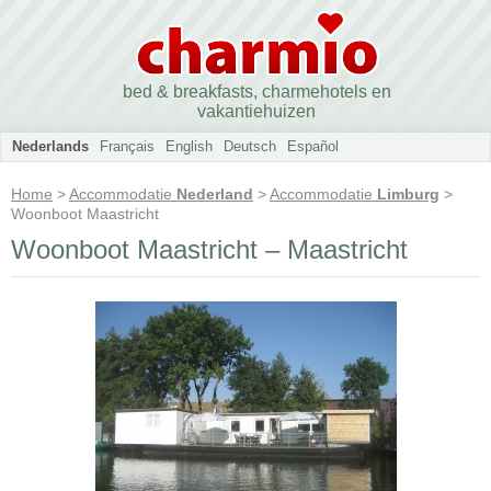
bed & breakfasts, charmehotels en
vakantiehuizen
Nederlands
Français
English
Deutsch
Español
Home
>
Accommodatie
Nederland
>
Accommodatie
Limburg
>
Woonboot Maastricht
Woonboot Maastricht – Maastricht