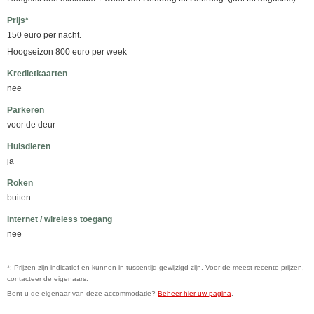
Prijs*
150 euro per nacht.
Hoogseizon 800 euro per week
Kredietkaarten
nee
Parkeren
voor de deur
Huisdieren
ja
Roken
buiten
Internet / wireless toegang
nee
*: Prijzen zijn indicatief en kunnen in tussentijd gewijzigd zijn. Voor de meest recente prijzen,
contacteer de eigenaars.
Bent u de eigenaar van deze accommodatie?
Beheer hier uw pagina
.