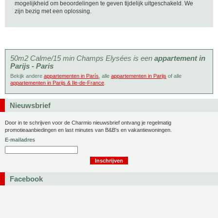
mogelijkheid om beoordelingen te geven tijdelijk uitgeschakeld. We
zijn bezig met een oplossing.
50m2 Calme/15 min Champs Elysées is een
appartement in
Parijs - Paris
Bekijk andere
appartementen in París
, alle
appartementen in Parijs
of alle
appartementen in Parijs & Ile-de-France
.
Nieuwsbrief
Door in te schrijven voor de Charmio nieuwsbrief ontvang je regelmatig
promotieaanbiedingen en last minutes van B&B's en vakantiewoningen.
E-mailadres
Facebook