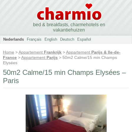
bed & breakfasts, charmehotels en
vakantiehuizen
Nederlands
Français
English
Deutsch
Español
Home
>
Appartement
Frankrijk
>
Appartement
Parijs & Ile-de-
France
>
Appartement
Parijs
> 50m2 Calme/15 min Champs
Elysées
50m2 Calme/15 min Champs Elysées –
Paris