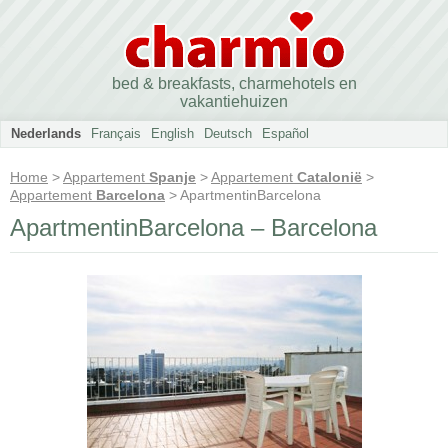
bed & breakfasts, charmehotels en
vakantiehuizen
Nederlands
Français
English
Deutsch
Español
Home
>
Appartement
Spanje
>
Appartement
Catalonië
>
Appartement
Barcelona
> ApartmentinBarcelona
ApartmentinBarcelona – Barcelona