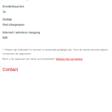
Kredietkaarten
Ja
Ontbijt
Niet inbegrepen
Internet / wireless toegang
Wifi
*: Prijzen zijn indicatief en kunnen in tussentijd gewijzigd zijn. Voor de meest recente prijzen,
contacteer de eigenaars.
Bent u de eigenaar van deze accommodatie?
Beheer hier uw pagina
.
Contact