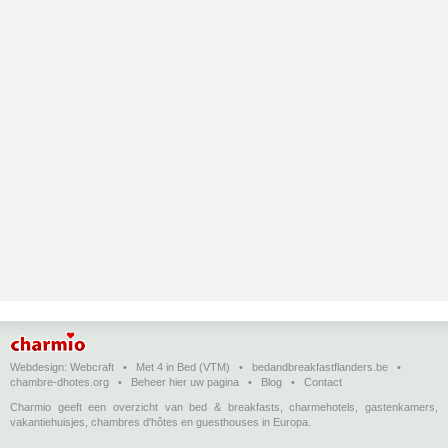
Webdesign:
Webcraft
•
Met 4 in Bed (VTM)
•
bedandbreakfastflanders.be
•
chambre-dhotes.org
•
Beheer hier uw pagina
•
Blog
•
Contact
Charmio geeft een overzicht van bed & breakfasts, charmehotels, gastenkamers,
vakantiehuisjes, chambres d'hôtes en guesthouses in Europa.