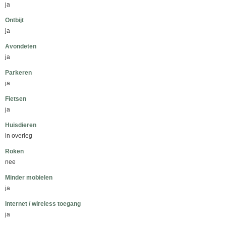
ja
Ontbijt
ja
Avondeten
ja
Parkeren
ja
Fietsen
ja
Huisdieren
in overleg
Roken
nee
Minder mobielen
ja
Internet / wireless toegang
ja