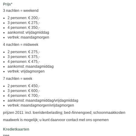
Prijs*
3 nachten = weekend
2 personen: € 200,-
3 personen: € 275,-
4 personen: € 350,-
aankomst: vrijdagmiddag
vertrek: maandagmorgen
4 nachten = midweek
2 personen: € 275,-
3 personen: € 375,-
4 personen: € 475,-
aankomst: maandagmiddag
vertrek: vrijdagmorgen
7 nachten = week
2 personen: € 450,-
3 personen: € 600,-
4 personen: € 700,-
aankomst: maandagmiddag/vrijdagmiddag
vertrek: maandagmorgen/vrijdagmorgen
prijzen 2011: incl. toeristenbelasting; bed-/linnengoed; schoonmaakkosten
maatwerk is mogelijk; u kunt daarvoor contact met ons opnemen
Kredietkaarten
nee