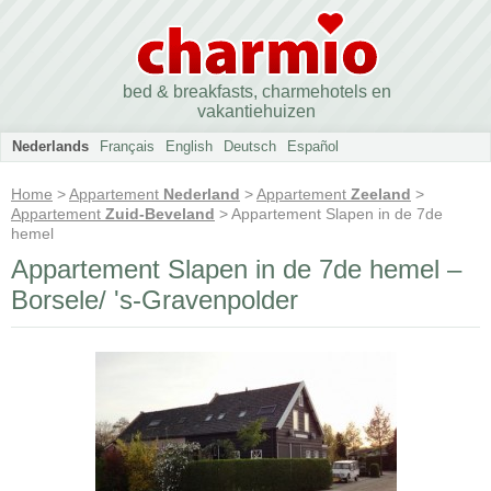
bed & breakfasts, charmehotels en
vakantiehuizen
Nederlands
Français
English
Deutsch
Español
Home
>
Appartement
Nederland
>
Appartement
Zeeland
>
Appartement
Zuid-Beveland
> Appartement Slapen in de 7de
hemel
Appartement Slapen in de 7de hemel –
Borsele/ 's-Gravenpolder