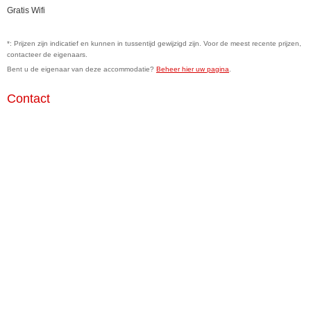
Gratis Wifi
*: Prijzen zijn indicatief en kunnen in tussentijd gewijzigd zijn. Voor de meest recente prijzen,
contacteer de eigenaars.
Bent u de eigenaar van deze accommodatie?
Beheer hier uw pagina
.
Contact