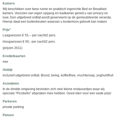
Kamers
Wij beschikken over twee ruime en praktisch ingerichte Bed en Breakfast
kamers. Voorzien van eigen opgang en badkamer geniet u van privacy en
luxe. Een uitgebreid ontbijt wordt geserveerd op de gemeubileerde veranda.
Hierop staat een buitenkeuken waarvan u kostenloos gebruik kan maken.
Prijs*
Laagseizoen:€ 55,-- per nacht/2 pers.
Hoogseizoen:€ 65,- per nacht/2 pers.
(prijzen 2011)
Kredietkaarten
nee
Ontbijt
inclusief uitgebreid ontbijt. Brood, beleg, koffie/thee, vruchtensap, yoghurt/fruit
Avondeten
In de direkte omgeving bevinden zich vele kleine restaurantjes waar wij
speciale "Picobello" afspraken mee hebben. Goed eten voor een vaste prijs!
Parkeren
private parking
Fietsen