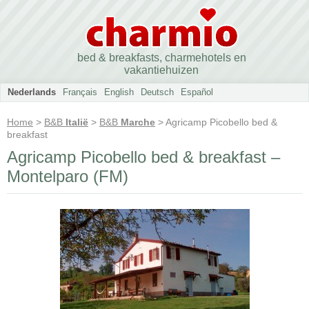
bed & breakfasts, charmehotels en
vakantiehuizen
Nederlands
Français
English
Deutsch
Español
Home
>
B&B
Italië
>
B&B
Marche
> Agricamp Picobello bed &
breakfast
Agricamp Picobello bed & breakfast –
Montelparo (FM)