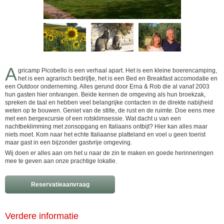
A
gricamp Picobello is een verhaal apart. Het is een kleine boerencamping,
het is een agrarisch bedrijfje, het is een Bed en Breakfast accomodatie en
een Outdoor onderneming. Alles gerund door Erna & Rob die al vanaf 2003
hun gasten hier ontvangen. Beide kennen de omgeving als hun broekzak,
spreken de taal en hebben veel belangrijke contacten in de direkte nabijheid
weten op te bouwen. Geniet van de stilte, de rust en de ruimte. Doe eens mee
met een bergexcursie of een rotsklimsessie. Wat dacht u van een
nachtbeklimming met zonsopgang en Italiaans ontbijt? Hier kan alles maar
niets moet. Kom naar het echte Italiaanse platteland en voel u geen toerist
maar gast in een bijzonder gastvrije omgeving.
Wij doen er alles aan om het u naar de zin te maken en goede herinneringen
mee te geven aan onze prachtige lokatie.
Reservatieaanvraag
Verdere informatie