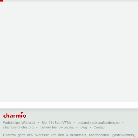
Webdesign:
Webcraft
•
Met 4 in Bed (VTM)
•
bedandbreakfastflanders.be
•
chambre-dhotes.org
•
Beheer hier uw pagina
•
Blog
•
Contact
Charmio geeft een overzicht van bed & breakfasts, charmehotels, gastenkamers,