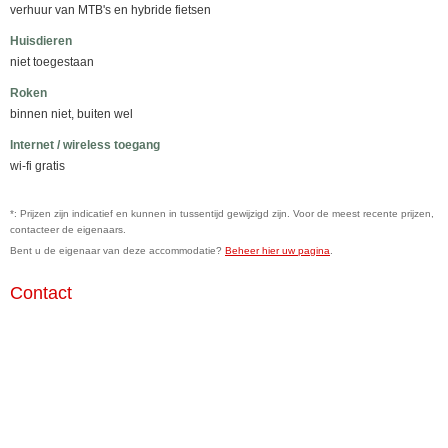
verhuur van MTB's en hybride fietsen
Huisdieren
niet toegestaan
Roken
binnen niet, buiten wel
Internet / wireless toegang
wi-fi gratis
*: Prijzen zijn indicatief en kunnen in tussentijd gewijzigd zijn. Voor de meest recente prijzen,
contacteer de eigenaars.
Bent u de eigenaar van deze accommodatie?
Beheer hier uw pagina
.
Contact