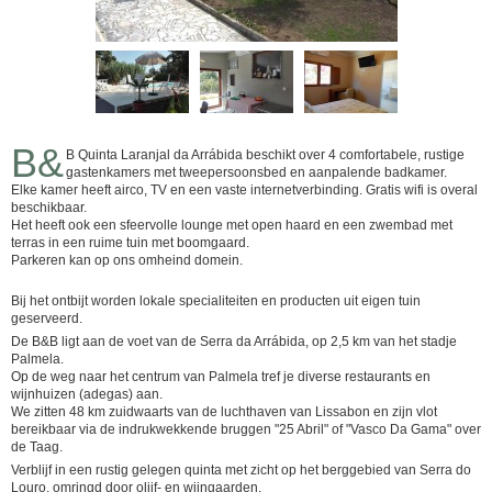
B&
B Quinta Laranjal da Arrábida beschikt over 4 comfortabele, rustige
gastenkamers met tweepersoonsbed en aanpalende badkamer.
Elke kamer heeft airco, TV en een vaste internetverbinding. Gratis wifi is overal
beschikbaar.
Het heeft ook een sfeervolle lounge met open haard en een zwembad met
terras in een ruime tuin met boomgaard.
Parkeren kan op ons omheind domein.
Bij het ontbijt worden lokale specialiteiten en producten uit eigen tuin
geserveerd.
De B&B ligt aan de voet van de Serra da Arrábida, op 2,5 km van het stadje
Palmela.
Op de weg naar het centrum van Palmela tref je diverse restaurants en
wijnhuizen (adegas) aan.
We zitten 48 km zuidwaarts van de luchthaven van Lissabon en zijn vlot
bereikbaar via de indrukwekkende bruggen "25 Abril" of "Vasco Da Gama" over
de Taag.
Verblijf in een rustig gelegen quinta met zicht op het berggebied van Serra do
Louro, omringd door olijf- en wijngaarden.