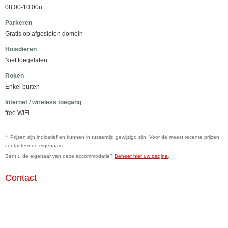
08:00-10:00u
Parkeren
Gratis op afgesloten domein
Huisdieren
Niet toegelaten
Roken
Enkel buiten
Internet / wireless toegang
free WiFi
*: Prijzen zijn indicatief en kunnen in tussentijd gewijzigd zijn. Voor de meest recente prijzen,
contacteer de eigenaars.
Bent u de eigenaar van deze accommodatie?
Beheer hier uw pagina
.
Contact