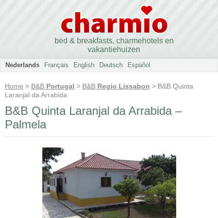
bed & breakfasts, charmehotels en
vakantiehuizen
Nederlands
Français
English
Deutsch
Español
Home
>
B&B
Portugal
>
B&B
Regio Lissabon
> B&B Quinta
Laranjal da Arrabida
B&B Quinta Laranjal da Arrabida –
Palmela