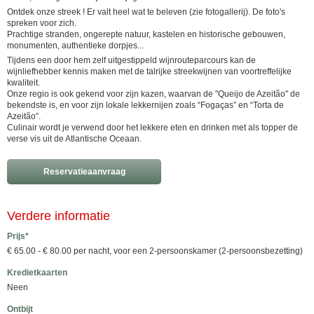
Ontdek onze streek ! Er valt heel wat te beleven (zie fotogallerij). De foto's
spreken voor zich.
Prachtige stranden, ongerepte natuur, kastelen en historische gebouwen,
monumenten, authentieke dorpjes...
Tijdens een door hem zelf uitgestippeld wijnrouteparcours kan de
wijnliefhebber kennis maken met de talrijke streekwijnen van voortreffelijke
kwaliteit.
Onze regio is ook gekend voor zijn kazen, waarvan de "Queijo de Azeitão" de
bekendste is, en voor zijn lokale lekkernijen zoals “Fogaças” en “Torta de
Azeitão”.
Culinair wordt je verwend door het lekkere eten en drinken met als topper de
verse vis uit de Atlantische Oceaan.
Reservatieaanvraag
Verdere informatie
Prijs*
€ 65.00 - € 80.00 per nacht, voor een 2-persoonskamer (2-persoonsbezetting)
Kredietkaarten
Neen
Ontbijt