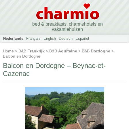
bed & breakfasts, charmehotels en
vakantiehuizen
Nederlands
Français
English
Deutsch
Español
Home
>
B&B
Frankrijk
>
B&B
Aquitaine
>
B&B
Dordogne
>
Balcon en Dordogne
Balcon en Dordogne – Beynac-et-
Cazenac