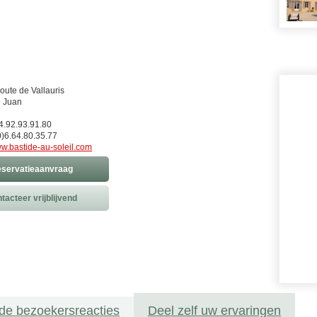
route de Vallauris
e Juan
)4.92.93.91.80
)6.64.80.35.77
w.bastide-au-soleil.com
servatieaanvraag
tacteer vrijblijvend
de bezoekersreacties
Deel zelf uw ervaringen