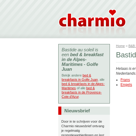
Home
>
B&B
Bastide au soleil is
Bastid
een
bed & breakfast
in de Alpes-
Maritimes - Golfe
Juan
Helaas is e
Nederlands. 
Bekijk andere
bed &
breakfasts in Golfe Juan
, alle
Frans
bed & breakfasts in de Alpes-
Engels
Maritimes
of alle
bed &
breakfasts in de Provence-
Cote d'Azur
.
Nieuwsbrief
Door in te schrijven voor de
Charmio nieuwsbrief ontvang
je regelmatig
promotieaanbiedingen en last