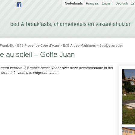
Nederlands
Français
English
Deutsch
Es
bed & breakfasts, charmehotels en vakantiehuizen
Frankrijk
>
B&B
Provence-Cote d'Azur
>
B&B
Alpes-Maritimes
> Bastide au soleil
e au soleil – Golfe Juan
r geen verdere informatie beschikbaar over deze accommodatie in het
Meer info vindt u in volgende talen: