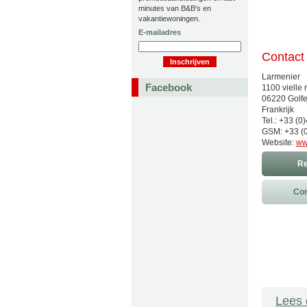
minutes van B&B's en
vakantiewoningen.
E-mailadres
Contact
Larmenier
Facebook
1100 vielle 
06220 Golf
Frankrijk
Tel.: +33 (0
GSM: +33 (0
Website:
ww
Re
Con
Lees 