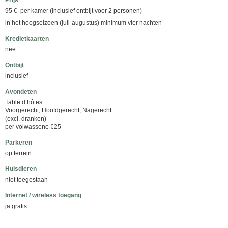
Prijs*
95 € per kamer (inclusief ontbijt voor 2 personen)
in het hoogseizoen (juli-augustus) minimum vier nachten
Kredietkaarten
nee
Ontbijt
inclusief
Avondeten
Table d’hôtes.
Voorgerecht, Hoofdgerecht, Nagerecht
(excl. dranken)
per volwassene €25
Parkeren
op terrein
Huisdieren
niet toegestaan
Internet / wireless toegang
ja gratis