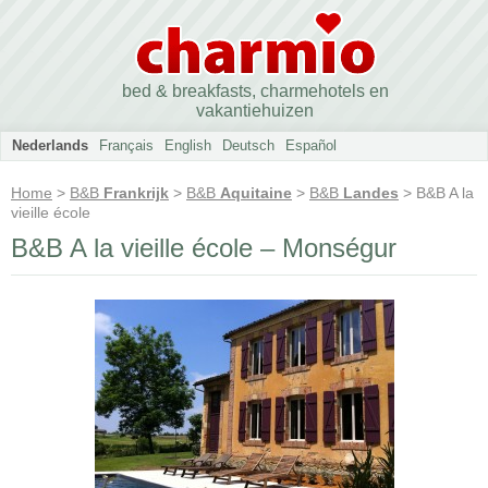
bed & breakfasts, charmehotels en
vakantiehuizen
Nederlands
Français
English
Deutsch
Español
Home
>
B&B
Frankrijk
>
B&B
Aquitaine
>
B&B
Landes
> B&B A la
vieille école
B&B A la vieille école – Monségur