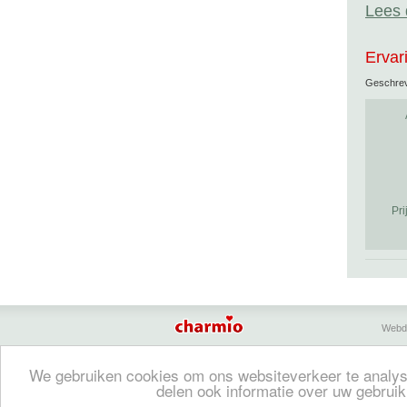
Lees 
Ervar
Geschre
Pri
Webd
Charmio geeft een overzicht van bed & breakfasts, 
We gebruiken cookies om ons websiteverkeer te analyse
Bed & breakfasts, charmehotels en vakantiehuizen
delen ook informatie over uw gebruik
holiday accommodations
(in English)
•
Bed & Brea