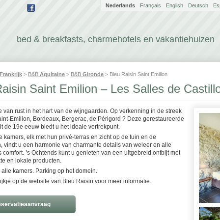
Nederlands
Français
English
Deutsch
Es
bed & breakfasts, charmehotels en vakantiehuizen
Frankrijk
>
B&B
Aquitaine
>
B&B
Gironde
> Bleu Raisin Saint Emilion
aisin Saint Emilion – Les Salles de Castill
 van rust in het hart van de wijngaarden. Op verkenning in de streek
int-Emilion, Bordeaux, Bergerac, de Périgord ? Deze gerestaureerde
t de 19e eeuw biedt u het ideale vertrekpunt.
e kamers, elk met hun privé-terras en zicht op de tuin en de
, vindt u een harmonie van charmante details van weleer en alle
comfort. ’s Ochtends kunt u genieten van een uitgebreid ontbijt met
e en lokale producten.
in alle kamers. Parking op het domein.
jkje op de website van Bleu Raisin voor meer informatie.
servatieaanvraag