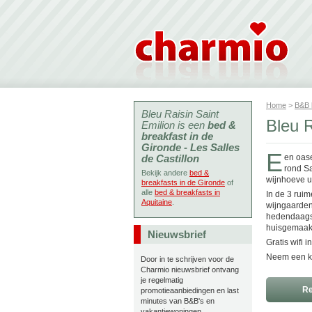
Home
>
B&B
Bleu Raisin Saint
Bleu R
Emilion is een
bed &
breakfast in de
Gironde - Les Salles
E
de Castillon
en oase
rond Sa
Bekijk andere
bed &
wijnhoeve ui
breakfasts in de Gironde
of
alle
bed & breakfasts in
In de 3 ruim
Aquitaine
.
wijngaarden
hedendaags 
huisgemaakt
Nieuwsbrief
Gratis wifi 
Neem een ki
Door in te schrijven voor de
Charmio nieuwsbrief ontvang
je regelmatig
Re
promotieaanbiedingen en last
minutes van B&B's en
vakantiewoningen.