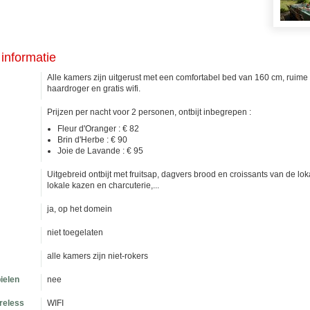
informatie
Alle kamers zijn uitgerust met een comfortabel bed van 160 cm, ruime It
haardroger en gratis wifi.
Prijzen per nacht voor 2 personen, ontbijt inbegrepen :
Fleur d'Oranger : € 82
Brin d'Herbe : € 90
Joie de Lavande : € 95
Uitgebreid ontbijt met fruitsap, dagvers brood en croissants van de l
lokale kazen en charcuterie,...
ja, op het domein
niet toegelaten
alle kamers zijn niet-rokers
ielen
nee
ireless
WIFI