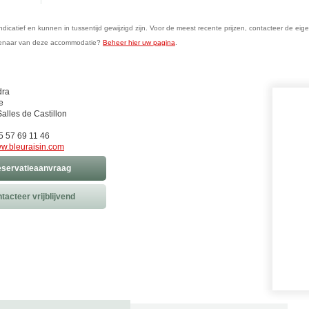
n indicatief en kunnen in tussentijd gewijzigd zijn. Voor de meest recente prijzen, contacteer de eig
genaar van deze accommodatie?
Beheer hier uw pagina
.
dra
e
alles de Castillon
)5 57 69 11 46
w.bleuraisin.com
servatieaanvraag
tacteer vrijblijvend