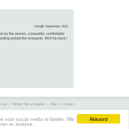
Verblijf: September 2011
e by the owners, a beautiful, comfortable
tting amidst the vineyards. We'll be back !
s.org
•
Beheer hier uw pagina
•
Blog
•
Contact
Akkoord
s voor social media te bieden. We
français)
•
Bed & breakfasts, charming hotels and
eren en analyse.
nto y alojamientos turísticos
(en Enspañol)