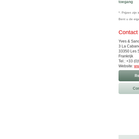
toegang
*: Prijzen zij
Bent u de ei
Contact
Yves & San
3 La Caban
33350 Les S
Frankrijk
Tel.: +33 (0
Website:
ww
Re
Con