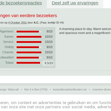
de bezoekersreacties
Deel zelf uw ervaringen
ingen van eerdere bezoekers
ven op
4 October 2011
door
A.C.
(Paar, leeftijd 35-44)
A charming place to stay. Warm welcom
Algemeen:
9
/
10
and spacious room and a magnificent se
Kamer:
10/10
Service:
10/10
Ontbijt:
9/10
Charme:
10/10
js/kwaliteit:
9/10
Totaal:
9.5/10
esign:
Webcraft
•
Met 4 in Bed (VTM)
•
bedandbreakfastflanders.be
•
chambre-dhote
charmehotels, gastenkamers, vakantiehuisjes, chambres d'hôtes en guesthouses in Europa.
ren, om content en advertenties te gebruiken en om functie
(in het Nederlands)
•
Chambres d'hôtes, hôtels de charme et logements de vacances
(en 
 van onze site met onze partners voor social media, advert
kfast, Charme-Hotels und Ferienhäuser
(auf Deutsch)
•
Bed & breakfast, hoteles con enca