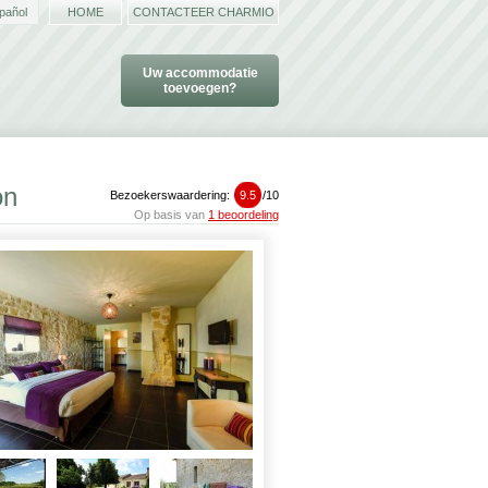
pañol
HOME
CONTACTEER CHARMIO
Uw accommodatie
toevoegen?
on
Bezoekerswaardering:
9.5
/
10
Op basis van
1 beoordeling