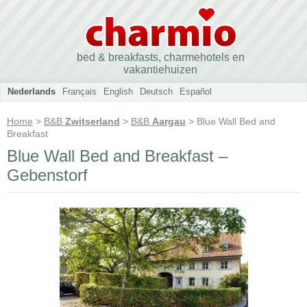
bed & breakfasts, charmehotels en
vakantiehuizen
Nederlands
Français
English
Deutsch
Español
Home
>
B&B
Zwitserland
>
B&B
Aargau
> Blue Wall Bed and
Breakfast
Blue Wall Bed and Breakfast –
Gebenstorf