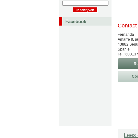
Facebook
Contact
Fernanda
Amarre 8, p
43882 Segur
Spanje
Tel.: 60313
Re
Con
Lees 