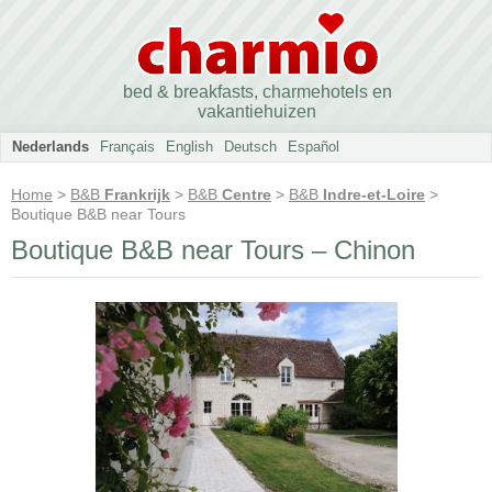
bed & breakfasts, charmehotels en
vakantiehuizen
Nederlands
Français
English
Deutsch
Español
Home
>
B&B
Frankrijk
>
B&B
Centre
>
B&B
Indre-et-Loire
>
Boutique B&B near Tours
Boutique B&B near Tours – Chinon