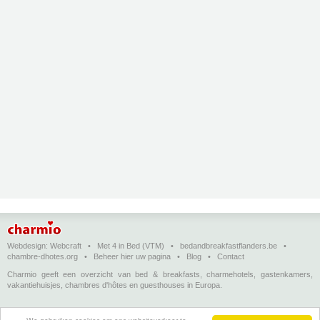
Webdesign:
Webcraft
•
Met 4 in Bed (VTM)
•
bedandbreakfastflanders.be
•
chambre-dhotes.org
•
Beheer hier uw pagina
•
Blog
•
Contact
Charmio geeft een overzicht van bed & breakfasts, charmehotels, gastenkamers,
vakantiehuisjes, chambres d'hôtes en guesthouses in Europa.
Bed & breakfasts, charmehotels en vakantiehuizen
(in het Nederlands)
•
Chambres