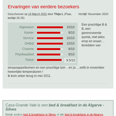
Ervaringen van eerdere bezoekers
Geschreven op
14 March 2011
door
Thijs L
(Paar,
Verblijf: November 2010
leeftijd 18-25)
Een prachtige B &
Algemeen:
10
/
10
B, een
Kamer:
9/10
gerenoveerde
quinta, met alles
Service:
10/10
erop en eraan ...
Ontbijt:
10/10
temidden van
Charme:
9/10
Prijs/kwaliteit:
9/10
Totaal:
9.5/10
sinaasappelbomen en een prachtige tuin .. en ja ... zelfs in november
heeerlijke temperaturen !
Ik kom zeker terug in mei 2011.
Casa Grande Vale is een
bed & breakfast in de Algarve -
Silves
Bekijk andere
bed & breakfasts in Silves
of alle
bed & breakfasts in de Algarve
.