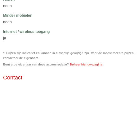
neen
Minder mobielen
neen
Internet / wireless toegang
ja
*: Prijzen zijn indicatief en kunnen in tussentijd gewijzigd zijn. Voor de meest recente prijzen,
contacteer de eigenaars.
Bent u de eigenaar van deze accommodatie?
Beheer hier uw pagina
.
Contact