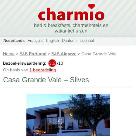
bed & breakfasts, charmehotels en
vakantiehuizen
Nederlands
Français
English
Deutsch
Español
Home
>
B&B
Portugal
>
B&B
Algarve
> Casa Grande Vale
Bezoekerswaardering:
9.5
/
10
Op basis van
1 beoordeling
Casa Grande Vale – Silves