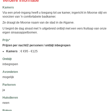
Verdere informatie
Kamers
Via een privé-ingang heeft u toegang tot uw kamer, ingericht in Moorse stijl en
voorzien van 'n comfortabele badkamer.
Ze draagt de Moorse naam van de stad in de Algarve.
U begint de dag alvast met 'n uitgebreid ontbijt met een vers fruitsap van onze
eigen sinaasappelbomen.
Prijs*
Prijzen per nacht/2 personen / ontbijt inbegrepen
Kamers
: € €95 - €125
Ontbijt
inbegrepen
Avondeten
mogelijk
Parkeren
ja
Huisdieren
neen
Roken