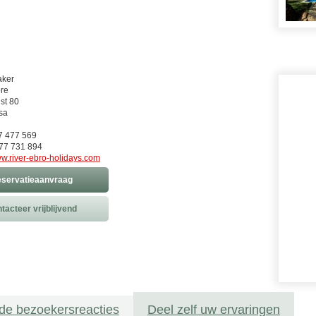
aker
re
st 80
sa
77 477 569
77 731 894
w.river-ebro-holidays.com
servatieaanvraag
tacteer vrijblijvend
de bezoekersreacties
Deel zelf uw ervaringen