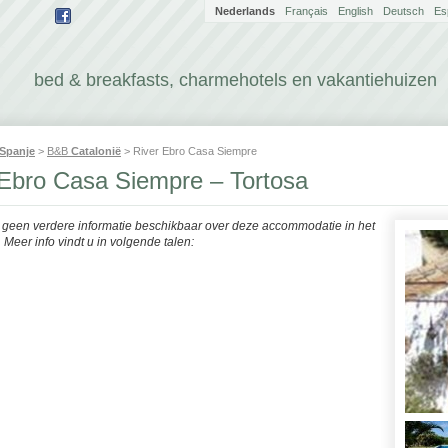
Nederlands
Français
English
Deutsch
Es
bed & breakfasts, charmehotels en vakantiehuizen
Spanje
>
B&B
Catalonië
> River Ebro Casa Siempre
 Ebro Casa Siempre – Tortosa
r geen verdere informatie beschikbaar over deze accommodatie in het
Meer info vindt u in volgende talen: