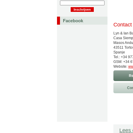
Facebook
Contact
Lyn & Ian B
Casa Siemp
Masos Andu
43511 Torto
Spanje
Tel.: +34 9
GSM: +34 6
Website:
ww
Re
Con
Lees 