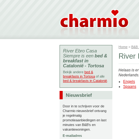
Home
>
B&B
River Ebro Casa
River
Siempre is een
bed &
breakfast in
Catalonië - Tortosa
Helaas is e
Bekijk andere
bed &
Nederlands. 
breakfasts in Tortosa
of alle
bed & breakfasts in Catalonië
.
Engels
Spaans
Nieuwsbrief
Door in te schrijven voor de
Charmio nieuwsbrief ontvang
je regelmatig
promotieaanbiedingen en last
minutes van B&B's en
vakantiewoningen.
E-mailadres